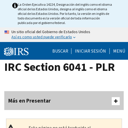
Skip
La Orden Ejecutiva 14224, Designación del inglés como el idioma
oficial de los Estados Unidos, designa al inglés como el idioma
to
oficial de los Estados Unidos. Por lo tanto, la versión en inglés de
main
todo documento es la versión oficial de toda información
publicada por el gobierno federal.
content
Un sitio oficial del Gobierno de Estados Unidos
Así es como usted puede verificarlo
BUSCAR
INICIAR SESIÓN
MENÚ
IRC Section 6041 - PLR
Más en Presentar
Esta página no está traducida al