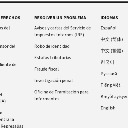
DERECHOS
RESOLVER UN PROBLEMA
IDIOMAS
s del
Avisos y cartas del Servicio de
Español
Impuestos Internos (IRS)
中文 (简体)
ensor del
Robo de identidad
中文 (繁體)
Estafas tributarias
한국어
diente de
Fraude fiscal
Pусский
Investigación penal
Tiếng Việt
Oficina de Tramitación para
de
Kreyòl ayisye
Informantes
IA)
English
de
ontra la
 Represalias