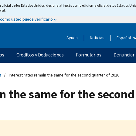
ficial de los Estados Unidos, designa al inglés como el idioma oficial de los Estados Unid
ral.
 como usted puede verificarlo
Ayuda
Noticias
Español
os
Créditos y Deducciones
Formularios
Denunciar 
a
Interest rates remain the same for the second quarter of 2020
in the same for the second