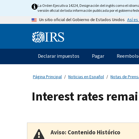
Skip
La Orden Ejecutiva 14224, Designación del inglés como el idioma o
to
versión oficial de toda información publicada por el gobierno fede
main
Así es
Un sitio oficial del Gobierno de Estados Unidos
content
Information
Menu
Declarar impuestos
Pagar
Reembols
Navegación
principal
Página Principal
Noticias en Español
Notas de Prens
Interest rates rema
Aviso: Contenido Histórico