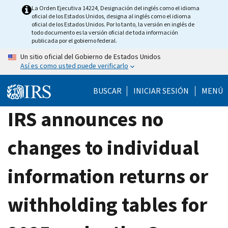
Skip
La Orden Ejecutiva 14224, Designación del inglés como el idioma
oficial de los Estados Unidos, designa al inglés como el idioma
to
oficial de los Estados Unidos. Por lo tanto, la versión en inglés de
main
todo documento es la versión oficial de toda información
publicada por el gobierno federal.
content
Un sitio oficial del Gobierno de Estados Unidos
Así es como usted puede verificarlo
BUSCAR
INICIAR SESIÓN
MENÚ
IRS announces no
changes to individual
information returns or
withholding tables for