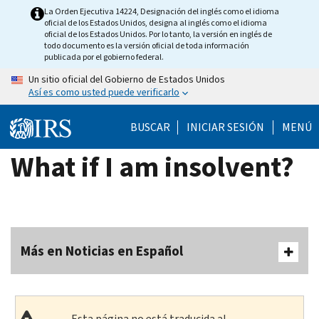
Skip
La Orden Ejecutiva 14224, Designación del inglés como el idioma
oficial de los Estados Unidos, designa al inglés como el idioma
to
oficial de los Estados Unidos. Por lo tanto, la versión en inglés de
main
todo documento es la versión oficial de toda información
publicada por el gobierno federal.
content
Un sitio oficial del Gobierno de Estados Unidos
Así es como usted puede verificarlo
BUSCAR
INICIAR SESIÓN
MENÚ
What if I am insolvent?
Más en Noticias en Español
Esta página no está traducida al