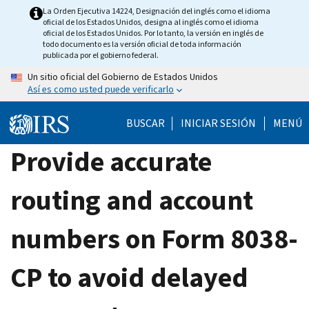
Skip
La Orden Ejecutiva 14224, Designación del inglés como el idioma
oficial de los Estados Unidos, designa al inglés como el idioma
to
oficial de los Estados Unidos. Por lo tanto, la versión en inglés de
main
todo documento es la versión oficial de toda información
publicada por el gobierno federal.
content
Un sitio oficial del Gobierno de Estados Unidos
Así es como usted puede verificarlo
BUSCAR
INICIAR SESIÓN
MENÚ
Provide accurate
routing and account
numbers on Form 8038-
CP to avoid delayed