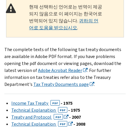
현재 선택하신 언어로는 번역이 제공
되지 않음으로 이 페이지는 한국어로
번역되어 있지 않습니다.
귀하의 언
어로 도움을 받으십시오
.
The complete texts of the following tax treaty documents
are available in Adobe PDF format. If you have problems
opening the pdf document or viewing pages, download the
latest version of
Adobe Acrobat Reader
. For further
information on tax treaties refer also to the Treasury
Department's
Tax Treaty Documents page
.
Income Tax Treaty
- 1975
PDF
Technical Explanation
- 1975
PDF
Treaty and Protocol
- 2007
PDF
Technical Explanation
- 2008
PDF