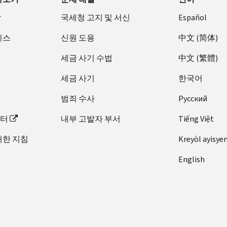
장
국세청 고지 및 서신
Español
비스
신원 도용
中文 (简体)
세금 사기 수법
中文 (繁體)
세금 사기
한국어
범죄 수사
Pусский
이터
내부 고발자 부서
Tiếng Việt
대한 지침
Kreyòl ayisye
English