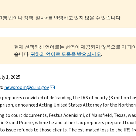
현행 법이나 정책, 절차>를 반영하고 있지 않을 수 있습니다.
현재 선택하신 언어로는 번역이 제공되지 않음으로 이 페
습니다.
귀하의 언어로 도움을 받으십시오
.
ly 1, 2025
t:
newsroom@ci.irs.gov
x preparers convicted of defrauding the IRS of nearly $8 million 
 prison, announced Acting United States Attorney for the Northern 
ng to court documents, Festus Adenisimi, of Mansfield, Texas, was
 in Grand Prairie, where he and other tax preparers prepared fraudu
 to issue refunds to those clients. The estimated loss to the IRS f