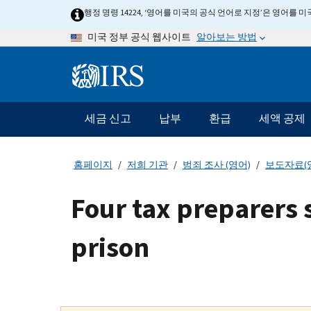
Skip
행정 명령 14224, ‘영어를 미국의 공식 언어로 지정’은 영어를
to
알아보는 방법
미국 정부 공식 웹사이트
main
content
Information
Menu
세금 신고
납부
환급
세액 공제
메
인
네
홈페이지
저희 기관
범죄 조사 (영어)
보도자료(
비
게
Four tax preparers
이
션
prison
바