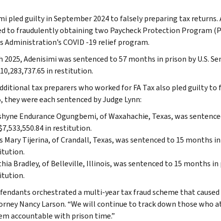
mi pled guilty in September 2024 to falsely preparing tax returns.
d to fraudulently obtaining two Paycheck Protection Program (P
s Administration’s COVID -19 relief program.
h 2025, Adenisimi was sentenced to 57 months in prison by U.S. Sen
10,283,737.65 in restitution.
dditional tax preparers who worked for FA Tax also pled guilty to 
5, they were each sentenced by Judge Lynn:
hyne Endurance Ogungbemi, of Waxahachie, Texas, was sentenced t
$7,533,550.84 in restitution.
s Mary Tijerina, of Crandall, Texas, was sentenced to 15 months in 
itution.
hia Bradley, of Belleville, Illinois, was sentenced to 15 months in
itution.
fendants orchestrated a multi-year tax fraud scheme that caused 
torney Nancy Larson. “We will continue to track down those who a
em accountable with prison time.”