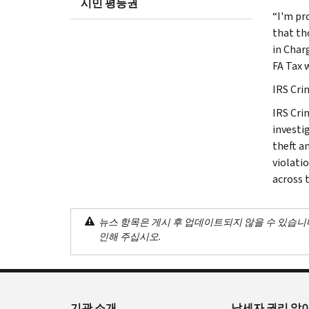
시민 평등권
“I'm pr
that th
in Char
FA Tax w
IRS Cri
IRS Cri
investig
theft a
violati
across 
뉴스 항목은 게시 후 업데이트되지 않을 수 있습니
인해 주십시오.
기관 소개
납세자 권리 알