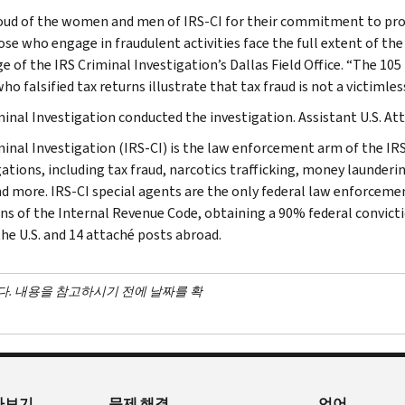
oud of the women and men of IRS-CI for their commitment to prot
ose who engage in fraudulent activities face the full extent of th
ge of the IRS Criminal Investigation’s Dallas Field Office. “The 1
ho falsified tax returns illustrate that tax fraud is not a victimles
minal Investigation conducted the investigation. Assistant U.S. At
minal Investigation (IRS-CI) is the law enforcement arm of the IRS
ations, including tax fraud, narcotics trafficking, money launderin
nd more. IRS-CI special agents are the only federal law enforcemen
ons of the Internal Revenue Code, obtaining a 90% federal convictio
the U.S. and 14 attaché posts abroad.
다. 내용을 참고하시기 전에 날짜를 확
아보기
문제 해결
언어