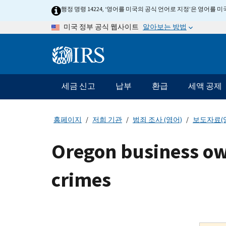
Skip
행정 명령 14224, ‘영어를 미국의 공식 언어로 지정’은 영어를
to
알아보는 방법
미국 정부 공식 웹사이트
main
content
Information
Menu
세금 신고
납부
환급
세액 공제
메
인
네
홈페이지
저희 기관
범죄 조사 (영어)
보도자료(
비
게
Oregon business ow
이
션
crimes
바