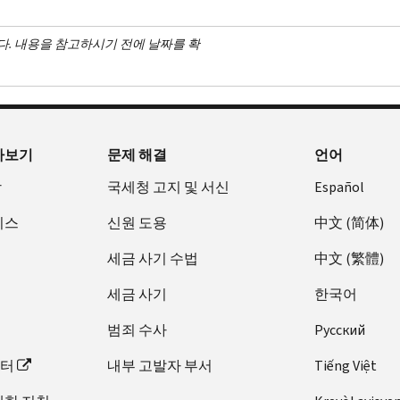
다. 내용을 참고하시기 전에 날짜를 확
아보기
문제 해결
언어
장
국세청 고지 및 서신
Español
비스
신원 도용
中文 (简体)
세금 사기 수법
中文 (繁體)
세금 사기
한국어
범죄 수사
Pусский
이터
내부 고발자 부서
Tiếng Việt