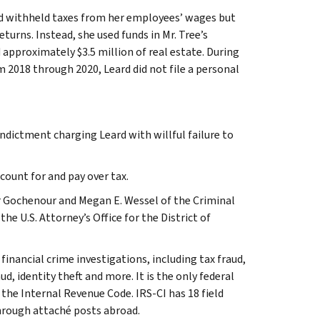
rd withheld taxes from her employees’ wages but
turns. Instead, she used funds in Mr. Tree’s
approximately $3.5 million of real estate. During
om 2018 through 2020, Leard did not file a personal
indictment charging Leard with willful failure to
ccount for and pay over tax.
er Gochenour and Megan E. Wessel of the Criminal
he U.S. Attorney’s Office for the District of
inancial crime investigations, including tax fraud,
d, identity theft and more. It is the only federal
 the Internal Revenue Code. IRS-CI has 18 field
through attaché posts abroad.