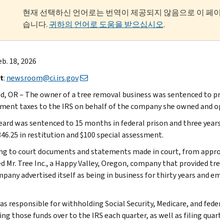
현재 선택하신 언어로는 번역이 제공되지 않음으로 이 페
습니다.
귀하의 언어로 도움을 받으십시오
.
eb. 18, 2026
t
:
newsroom@ci.irs.gov
d, OR – The owner of a tree removal business was sentenced to pris
ent taxes to the IRS on behalf of the company she owned and o
eard was sentenced to 15 months in federal prison and three years’
346.25 in restitution and $100 special assessment.
ng to court documents and statements made in court, from appr
d Mr. Tree Inc., a Happy Valley, Oregon, company that provided tr
pany advertised itself as being in business for thirty years and
as responsible for withholding Social Security, Medicare, and fe
ing those funds over to the IRS each quarter, as well as filing qu