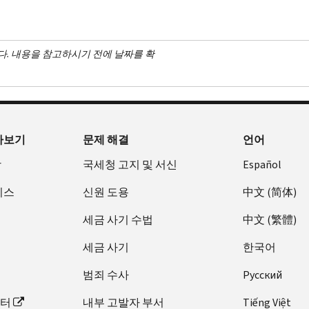
다. 내용을 참고하시기 전에 날짜를 확
아보기
문제 해결
언어
장
국세청 고지 및 서신
Español
비스
신원 도용
中文 (简体)
세금 사기 수법
中文 (繁體)
세금 사기
한국어
범죄 수사
Pусский
이터
내부 고발자 부서
Tiếng Việt