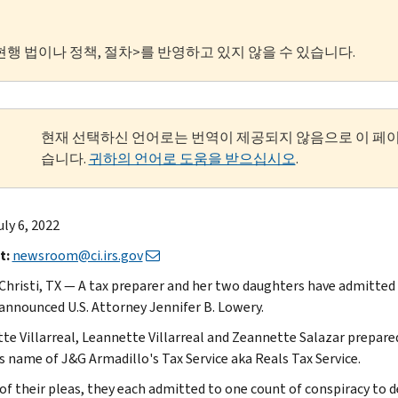
현행 법이나 정책, 절차>를 반영하고 있지 않을 수 있습니다.
현재 선택하신 언어로는 번역이 제공되지 않음으로 이 페
습니다.
귀하의 언어로 도움을 받으십시오
.
ly 6, 2022
t:
newsroom@ci.irs.gov
Christi, TX — A tax preparer and her two daughters have admitted 
 announced U.S. Attorney Jennifer B. Lowery.
te Villarreal, Leannette Villarreal and Zeannette Salazar prepared
s name of J&G Armadillo's Tax Service aka Reals Tax Service.
 of their pleas, they each admitted to one count of conspiracy to d