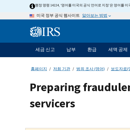
Skip
행정 명령 14224, ‘영어를 미국의 공식 언어로 지정’은 영어를
to
알아보는 방법
미국 정부 공식 웹사이트
main
content
Information
Menu
세금 신고
납부
환급
세액 공제
메
인
네
홈페이지
저희 기관
범죄 조사 (영어)
보도자료(
비
게
Preparing fraudulent
이
션
servicers
바