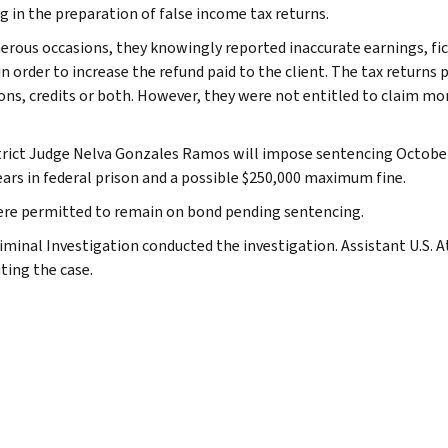
ng in the preparation of false income tax returns.
rous occasions, they knowingly reported inaccurate earnings, fic
in order to increase the refund paid to the client. The tax returns
ons, credits or both. However, they were not entitled to claim mor
strict Judge Nelva Gonzales Ramos will impose sentencing October 6
ears in federal prison and a possible $250,000 maximum fine.
re permitted to remain on bond pending sentencing.
riminal Investigation conducted the investigation. Assistant U.S. 
ting the case.