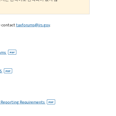
e contact
taxforums@irs.gov
.
cams
PDF
RS
PDF
R Reporting Requirements
PDF