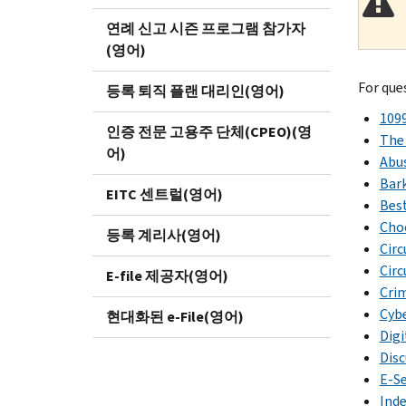
연례 신고 시즌 프로그램 참가자
(영어)
For que
등록 퇴직 플랜 대리인(영어)
1099
인증 전문 고용주 단체(CPEO)(영
The 
어)
Abu
Bark
EITC 센트럴(영어)
Best
Choo
등록 계리사(영어)
Circ
Circ
E-file 제공자(영어)
Crim
Cybe
현대화된 e-File(영어)
Digi
Dis
E-Se
Ind