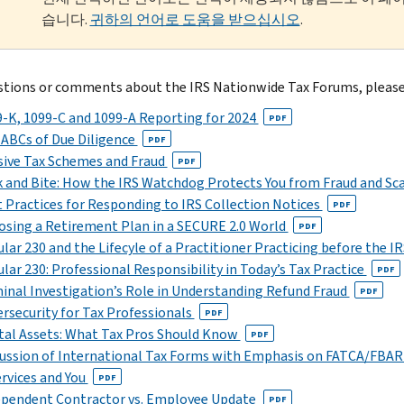
습니다.
귀하의 언어로 도움을 받으십시오
.
stions or comments about the IRS Nationwide Tax Forums, pleas
-K, 1099-C and 1099-A Reporting for 2024
PDF
ABCs of Due Diligence
PDF
sive Tax Schemes and Fraud
PDF
 and Bite: How the IRS Watchdog Protects You from Fraud and S
 Practices for Responding to IRS Collection Notices
PDF
sing a Retirement Plan in a SECURE 2.0 World
PDF
ular 230 and the Lifecyle of a Practitioner Practicing before the I
ular 230: Professional Responsibility in Today’s Tax Practice
PDF
inal Investigation’s Role in Understanding Refund Fraud
PDF
rsecurity for Tax Professionals
PDF
tal Assets: What Tax Pros Should Know
PDF
cussion of International Tax Forms with Emphasis on FATCA/FBA
rvices and You
PDF
ependent Contractor vs. Employee Update
PDF