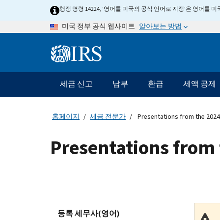
Skip
행정 명령 14224, ‘영어를 미국의 공식 언어로 지정’은 영어를
to
알아보는 방법
미국 정부 공식 웹사이트
main
content
Information
Menu
세금 신고
납부
환급
세액 공제
메
인
네
홈페이지
세금 전문가
Presentations from the 2024
비
게
Presentations from
이
션
바
등록 세무사(영어)