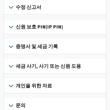
개
인
수정 신고서
세
금
세
정
금
신원 보호 PIN(IP PIN)
보
신
를
고
IP
한
서
PIN
증명서 및 세금 기록
곳
의
을
에
오
받
서
세
류
으
확
금
세금 사기, 사기 또는 신원 도용
를
려
인
기
수
면
로
하
록
정
세
그
고
과
하
금
개인을 위한 자료
인
관
증
려
사
하
리
명
면
기,
수
거
개
하
서
정
사
나
인
문의
려
를
신
기