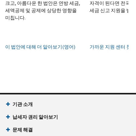
하
정
크고, 아름다운 한 법안은 연방 세금,
자격이 된다면 전국 어
화
거
십
생
또
세액공제 및 공제에 상당한 영향을
세금 신고 지원을 받을
나
시
현
성
한
우
미칩니다.
직
오
지
하
편
접
(영
시
는
으
방
어)
.
간
방
로
문
오
법
증
이 법안에 대해 더 알아보기(영어)
가까운 지원 센터 찾기
IRS
하
전
명
인
계
여
7
서
지
정
받
시
를
확
으
을
부
요
인
로
수
터
청
하
할
있
오
할
는
수
습
후
(영
방
있
니
7
어)
기관 소개
법
는
다.
시
수
(영
일
납세자 권리 알아보기
까
있
IP
어)
지
습
PIN
문제 해결
이
니
회