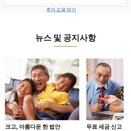
계
세
면
보
로
고
또
정
금
전
그
려
추가 도움 얻기
서
는
을
신
화
인
면
로
를
신
생
고
또
하
그
제
원
성
로
는
거
인
출
도
하
이
뉴스 및 공지사항
직
나
하
하
용
십
동
접
계
거
십
이
시
방
정
나
시
의
오
문
을
계
다음 과 이전 버튼을 사용해 대화형 밸트를 탐색해 보세요.
오.
심
(영
으
생
정
되
어)
.
수
로
성
을
는
정
문
하
생
또
경
신
의
십
성
한
신
우
본
고
하
시
하
청
기
서
십
오
십
서
관
상
시
(영
시
를
에
태
오.
어)
오
.
통
신
확
(영
해
고
계
크고, 아름다운 한 법안
무료 세금 신고 지
인
전
어)
.
받