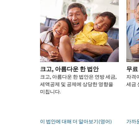
되
어)
.
수
로
성
을
는
정
문
하
생
또
경
신
의
십
성
한
신
우
본
고
하
시
하
청
기
서
십
오
십
서
관
상
시
(영
시
를
에
태
오.
어)
오
.
통
신
확
(영
해
고
계
인
전
어)
.
받
크고, 아름다운 한 법안
무료
하
정
화
거
십
크고, 아름다운 한 법안은 연방 세금,
자격이
생
또
나
시
현
세액공제 및 공제에 상당한 영향을
세금 
성
한
우
직
오
지
미칩니다.
하
편
접
(영
시
는
으
방
어)
.
간
방
로
문
오
법
증
IRS
하
이 법안에 대해 더 알아보기(영어)
전
가까운
명
인
계
여
7
서
지
정
받
시
를