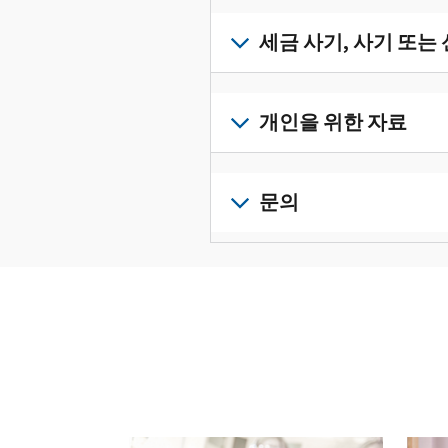
받
서
세
류
으
확
금
세금 사기, 사기 또는
를
려
인
기
수
면
로
하
록
정
세
그
고
과
하
금
개인을 위한 자료
인
관
증
려
사
하
리
명
면
기,
수
거
개
하
서
정
사
나
인
문의
려
를
신
기
계
세
면
보
로
고
또
정
금
전
그
려
서
는
을
신
화
인
면
로
를
신
생
고
또
하
그
제
원
성
로
는
거
인
출
도
하
이
직
나
하
하
용
십
동
접
계
거
십
이
시
방
정
나
시
의
오
문
을
계
오.
심
(영
다음 과 이전 버튼을 사용해 대화형 밸트를 탐색해 
으
생
정