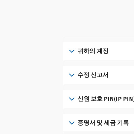
귀하의 계정
개
인
수정 신고서
세
금
세
정
금
신원 보호 PIN(IP PIN
보
신
를
고
IP
한
서
PIN
증명서 및 세금 기록
곳
의
을
에
오