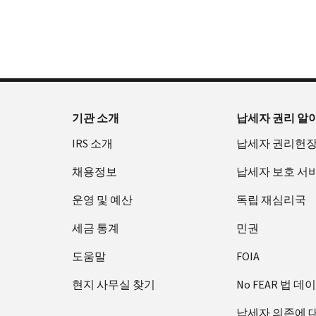
확
으
을
부
요
인
로
수
터
청
하
할
있
오
할
는
수
습
후
(영
방
있
니
7
어)
법
는
다.
시
수
(영
일
까
있
IP
기관 소개
납세자 권리 알
어)
지
습
PIN
IRS 소개
납세자 권리헌
이
니
회
용
다.
수
채용정보
납세자 보호 서
할
또
증
수
는
운영 및 예산
독립 재심리국
명
있
재
서
세금 통계
민권
습
발
에
니
급
관
도움말
FOIA
다.
하
IP
현지 사무실 찾기
No FEAR 법 데
미
여
PIN
국:
800-
은
납세자 의존에 