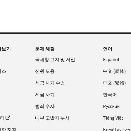
아보기
문제 해결
언어
장
국세청 고지 및 서신
Español
비스
신원 도용
中文 (简体)
세금 사기 수법
中文 (繁體)
세금 사기
한국어
범죄 수사
Pусский
이터
내부 고발자 부서
Tiếng Việt
대한 지침
Kreyòl ayisye