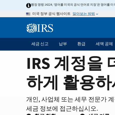
Home
Skip
행정 명령 14224, ‘영어를 미국의 공식 언어로 지정’은 영어를
to
Page
알아보는 방법
미국 정부 공식 웹사이트
main
content
Information
Menu
세금 신고
납부
환급
세액 공제
메
인
IRS 계정을 
네
비
게
하게 활용하
이
션
바
개인, 사업체 또는 세무 전문가 
세금 정보에 접근하십시오.