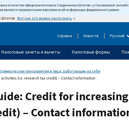
языка в качестве официального языка Соединенных Штатов» устанавливает англи
тов являются правомочными версиями всей информации федерального уровня.
Вот как это можно распознать
х Штатов
Справка
Новости
Русский
Налоговые зачеты и вычеты
Налоговые формы
Пож
Коммерческие предприятия и лица, работающие на себя
ctivities (i.e. research tax credit) – Contact information
de: Credit for increasing 
redit) – Contact informatio