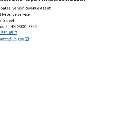
 Coates, Senior Revenue Agent
l Revenue Service
el Street
outh, NH 03801-3850
-570-0517​
coates@irs.gov