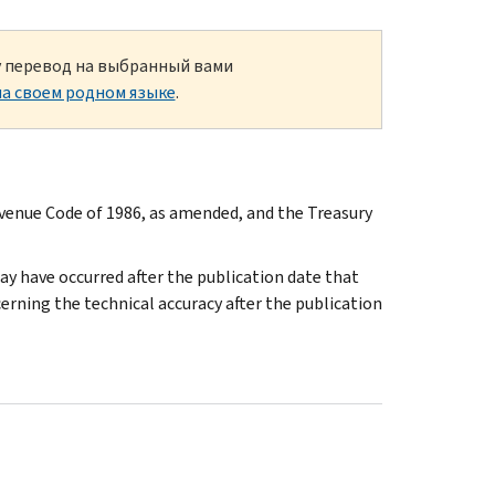
ку перевод на выбранный вами
а своем родном языке
.
evenue Code of 1986, as amended, and the Treasury
ay have occurred after the publication date that
rning the technical accuracy after the publication