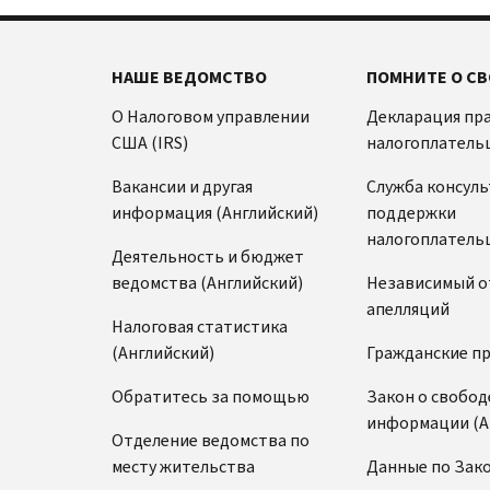
НАШЕ ВЕДОМСТВО
ПОМНИТЕ О СВ
О Налоговом управлении
Декларация пр
США (IRS)
налогоплатель
Вакансии и другая
Служба консул
информация (Английский)
поддержки
налогоплатель
Деятельность и бюджет
ведомства (Английский)
Независимый о
апелляций
Налоговая статистика
(Английский)
Гражданские п
Обратитесь за помощью
Закон о свобод
информации (А
Отделение ведомства по
месту жительства
Данные по Зако