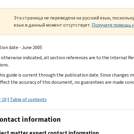
Эта страница не переведена на русский язык, посколь
язык в данный момент отсутствует.
Получите помощь н
tion date - June 2005
 otherwise indicated, all section references are to the Internal R
ions.
his guide is current through the publication date. Since changes m
ffect the accuracy of this document, no guarantees are made conce
 10
|
Table of contents
Contact information
ject matter expert contact information