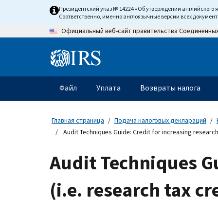
Skip
Президентский указ № 14224 «Об утверждении английского 
to
Соответственно, именно англоязычные версии всех докумен
main
Официальный веб-сайт правительства Соединенны
content
Information
Menu
Файл
Уплата
Возвраты налога
Главное
меню
Главная страница
Подача налоговых деклараций
Audit Techniques Guide: Credit for increasing research a
Audit Techniques Gui
(i.e. research tax c