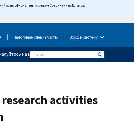
йский язык официальным языком Соединенных Штатов.
Налоговые специалисты
Вход в систему
алуйтесь на мошенничество
research activities
n