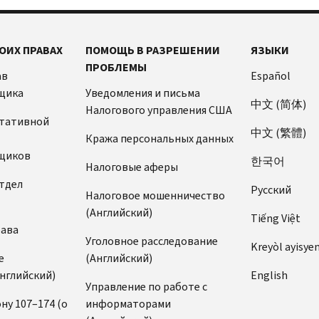
ОИХ ПРАВАХ
ПОМОЩЬ В РАЗРЕШЕНИИ
ЯЗЫКИ
ПРОБЛЕМЫ
ав
Español
щика
Уведомления и письма
中文 (简体)
Налогового управления США
ьтативной
中文 (繁體)
Кража персональных данных
щиков
한국어
Налоговые аферы
тдел
Pусский
Налоговое мошенничество
(Английский)
Tiếng Việt
рава
Уголовное расследование
Kreyòl ayisye
е
(Английский)
нглийский)
English
Управление по работе с
ну 107–174 (о
информаторами