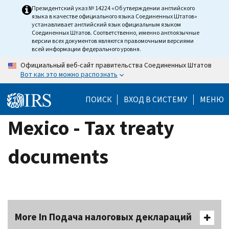
Skip
Президентский указ № 14224 «Об утверждении английского
языка в качестве официального языка Соединенных Штатов»
to
устанавливает английский язык официальным языком
main
Соединенных Штатов. Соответственно, именно англоязычные
версии всех документов являются правомочными версиями
content
всей информации федерального уровня.
Официальный веб-сайт правительства Соединенных Штатов
Вот как это можно распознать
ПОИСК
ВХОД В СИСТЕМУ
МЕНЮ
Mexico - Tax treaty
documents
More In Подача налоговых деклараций