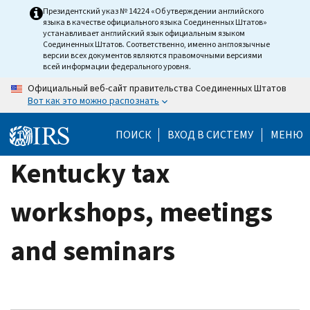
Skip
Президентский указ № 14224 «Об утверждении английского
языка в качестве официального языка Соединенных Штатов»
to
устанавливает английский язык официальным языком
main
Соединенных Штатов. Соответственно, именно англоязычные
версии всех документов являются правомочными версиями
content
всей информации федерального уровня.
Официальный веб-сайт правительства Соединенных Штатов
Вот как это можно распознать
ПОИСК
ВХОД В СИСТЕМУ
МЕНЮ
Kentucky tax
workshops, meetings
and seminars