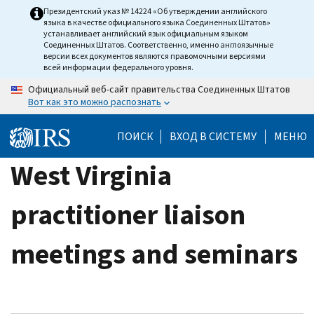
Skip
Президентский указ № 14224 «Об утверждении английского
языка в качестве официального языка Соединенных Штатов»
to
устанавливает английский язык официальным языком
main
Соединенных Штатов. Соответственно, именно англоязычные
версии всех документов являются правомочными версиями
content
всей информации федерального уровня.
Официальный веб-сайт правительства Соединенных Штатов
Вот как это можно распознать
ПОИСК
ВХОД В СИСТЕМУ
МЕНЮ
West Virginia
practitioner liaison
meetings and seminars