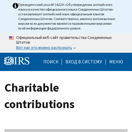
Skip to main content
Президентский указ № 14224 «Об утверждении английского
языка в качестве официального языка Соединенных Штатов»
устанавливает английский язык официальным языком
Соединенных Штатов. Соответственно, именно англоязычные
версии всех документов являются правомочными версиями
всей информации федерального уровня.
Официальный веб-сайт правительства Соединенных
Штатов
Вот как это можно распознать
Help Menu Mobile
ПОИСК
ВХОД В СИСТЕМУ
МЕНЮ
Charitable
contributions