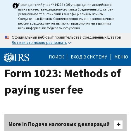
Skip
Президентский указ № 14224 «Об утверждении английского
языка в качестве официального языка Соединенных Штатов»
to
устанавливает английский язык официальным языком
main
Соединенных Штатов. Соответственно, именно англоязычные
версии всех документов являются правомочными версиями
content
всей информации федерального уровня.
Официальный веб-сайт правительства Соединенных Штатов
Вот как это можно распознать
ПОИСК
ВХОД В СИСТЕМУ
МЕНЮ
Form 1023: Methods of
paying user fee
More In Подача налоговых деклараций