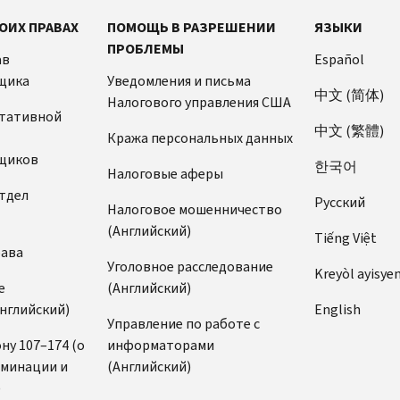
ОИХ ПРАВАХ
ПОМОЩЬ В РАЗРЕШЕНИИ
ЯЗЫКИ
ПРОБЛЕМЫ
ав
Español
щика
Уведомления и письма
中文 (简体)
Налогового управления США
ьтативной
中文 (繁體)
Кража персональных данных
щиков
한국어
Налоговые аферы
тдел
Pусский
Налоговое мошенничество
(Английский)
Tiếng Việt
рава
Уголовное расследование
Kreyòl ayisye
е
(Английский)
нглийский)
English
Управление по работе с
ну 107–174 (о
информаторами
иминации и
(Английский)
)