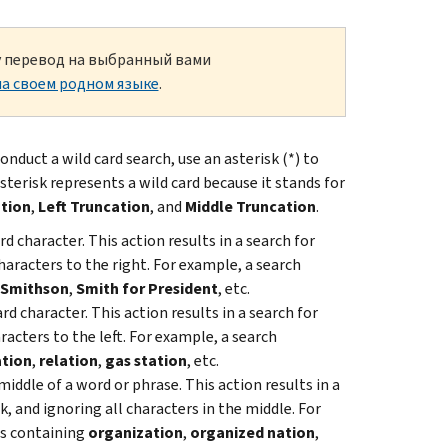
ку перевод на выбранный вами
а своем родном языке
.
onduct a wild card search, use an asterisk (*) to
sterisk represents a wild card because it stands for
tion
,
Left Truncation
, and
Middle Truncation
.
d character. This action results in a search for
haracters to the right. For example, a search
Smithson
,
Smith for President
, etc.
d character. This action results in a search for
racters to the left. For example, a search
tion
,
relation
,
gas station
, etc.
middle of a word or phrase. This action results in a
, and ignoring all characters in the middle. For
s containing
organization
,
organized nation
,