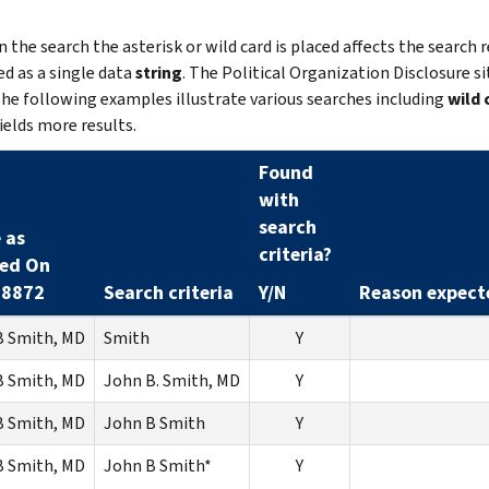
 the search the asterisk or wild card is placed affects the search r
ed as a single data
string
. The Political Organization Disclosure si
he following examples illustrate various searches including
wild 
ields more results.
Found
with
search
 as
criteria?
red On
 8872
Search criteria
Y/N
Reason expecte
B Smith, MD
Smith
Y
B Smith, MD
John B. Smith, MD
Y
B Smith, MD
John B Smith
Y
B Smith, MD
John B Smith*
Y