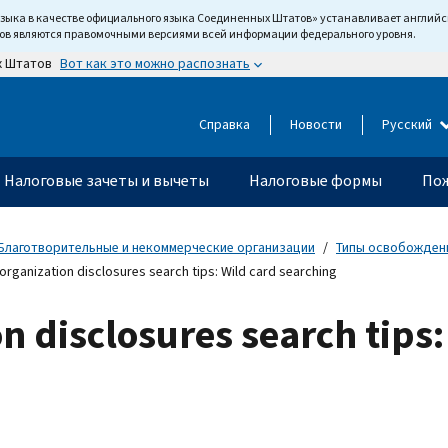
языка в качестве официального языка Соединенных Штатов» устанавливает англи
тов являются правомочными версиями всей информации федерального уровня.
Вот как это можно распознать
х Штатов
Справка
Новости
Русский
Налоговые зачеты и вычеты
Налоговые формы
Пож
Благотворительные и некоммерческие организации
Типы освобожденн
 organization disclosures search tips: Wild card searching
on disclosures search tips