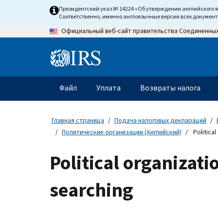
Skip
Президентский указ № 14224 «Об утверждении английского 
to
Соответственно, именно англоязычные версии всех докумен
main
Официальный веб-сайт правительства Соединенны
content
Information
Menu
Файл
Уплата
Возвраты налога
Главное
меню
Главная страница
Подача налоговых деклараций
Политические организации (Английский)
Political
Political organizati
searching