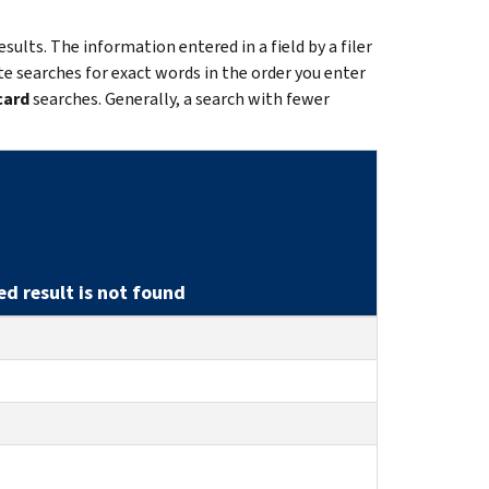
esults. The information entered in a field by a filer
te searches for exact words in the order you enter
card
searches. Generally, a search with fewer
d result is not found