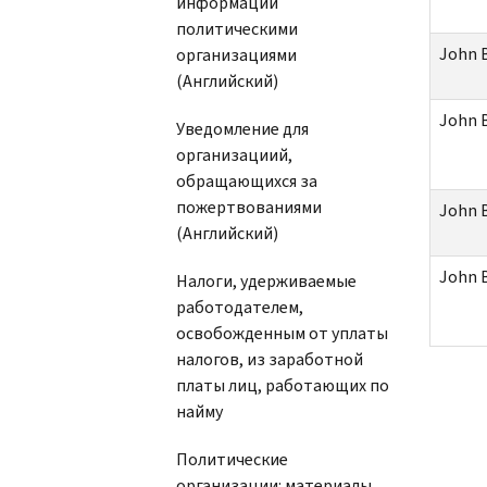
информации
политическими
John 
организациями
(Английский)
John 
Уведомление для
организациий,
обращающихся за
пожертвованиями
John 
(Английский)
John 
Налоги, удерживаемые
работодателем,
освобожденным от уплаты
налогов, из заработной
платы лиц, работающих по
найму
Политические
организации: материалы