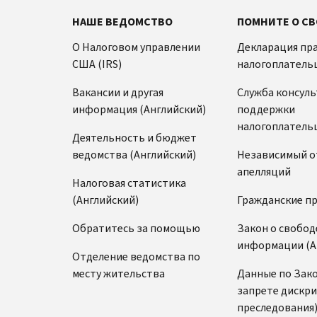
НАШЕ ВЕДОМСТВО
ПОМНИТЕ О СВ
О Налоговом управлении
Декларация пр
США (IRS)
налогоплатель
Вакансии и другая
Служба консул
информация (Английский)
поддержки
налогоплатель
Деятельность и бюджет
ведомства (Английский)
Независимый о
апелляций
Налоговая статистика
(Английский)
Гражданские п
Обратитесь за помощью
Закон о свобод
информации (А
Отделение ведомства по
месту жительства
Данные по Зако
запрете дискр
преследования