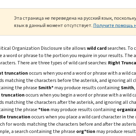
Эта страница не переведена на русский язык, посколь
язык в данный момент отсутствует.
Получите помощь н
itical Organization Disclosure site allows
wild card
searches. To c
 a word or phrase to the portion you require in your results. The a
racters. There are three types of wild card searches:
Right Trunca
ht truncation
occurs when you end a word or phrase with a wild car
s matching the characters before the asterisk, and ignoring all c
taining the phrase
Smith*
may produce results containing
Smith
,
t truncation
occurs when you begin a word or phrase with a wild car
s matching the characters after the asterisk, and ignoring all cha
taining the phrase
*tion
may produce results containing
organiza
dle truncation
occurs when you place a wild card character in the 
ch for words matching the characters before and after the asterisk
ple, a search containing the phrase
org*tion
may produce result