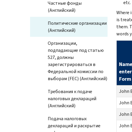
etc.
Частные фонды
(Английский)
Where in
is treat
Политические организации
them. T
(Английский)
words y
Организации,
подпадающие под статью
527, должны
Name
зарегистрироваться в
ente
Федеральной комиссии по
выборам (FEC) (Английский)
Form
John 
Требования к подаче
налоговых деклараций
John 
(Английский)
John 
Подача налоговых
деклараций и раскрытие
John 