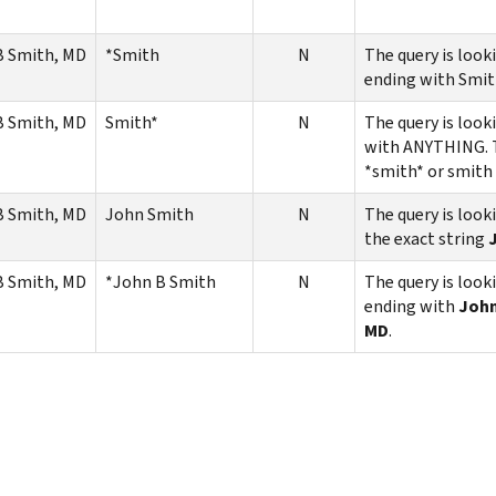
B Smith, MD
*Smith
N
The query is loo
ending with Smith
B Smith, MD
Smith*
N
The query is look
with ANYTHING. T
*smith* or smith
B Smith, MD
John Smith
N
The query is look
the exact string
B Smith, MD
*John B Smith
N
The query is loo
ending with
John
MD
.