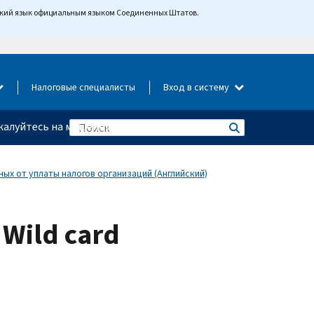
йский язык официальным языком Соединенных Штатов.
Налоговые специалисты
Вход в систему
алуйтесь на мошенничество
ых от уплаты налогов организаций (Английский)
: Wild card