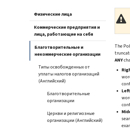
Физические лица
Коммерческие предприятия и
лица, работающие на себя
The Pol
Благотворительные и
truncate
некоммерческие организации
ANY
cha
Типы освобожденных от
Rig
уплаты налогов организаций
word
(Английский)
con
Lef
Благотворительные
word
организации
con
Mid
Церкви и религиозные
sear
организации (Английский)
exam