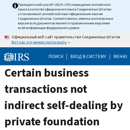
Skip
Президентский указ № 14224 «Об утверждении английского
языка в качестве официального языка Соединенных Штатов»
to
устанавливает английский язык официальным языком
main
Соединенных Штатов. Соответственно, именно англоязычные
версии всех документов являются правомочными версиями
content
всей информации федерального уровня.
Официальный веб-сайт правительства Соединенных Штатов
Вот как это можно распознать
ПОИСК
ВХОД В СИСТЕМУ
МЕНЮ
Certain business
transactions not
indirect self-dealing by
private foundation