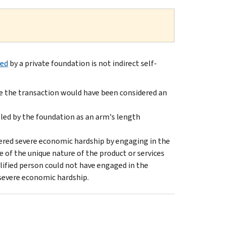
led
by a private foundation is not indirect self-
re the transaction would have been considered an
lled by the foundation as an arm's length
ered severe economic hardship by engaging in the
 of the unique nature of the product or services
lified person could not have engaged in the
 severe economic hardship.