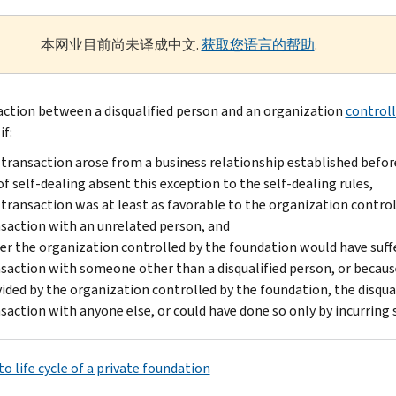
本网业目前尚未译成中文.
获取您语言的帮助
.
action between a disqualified person and an organization
control
if:
transaction arose from a business relationship established befo
of self-dealing absent this exception to the self-dealing rules,
transaction was at least as favorable to the organization contro
saction with an unrelated person, and
er the organization controlled by the foundation would have suff
saction with someone other than a disqualified person, or because
ided by the organization controlled by the foundation, the disqua
saction with anyone else, or could have done so only by incurring
o life cycle of a private foundation