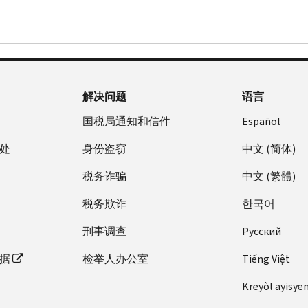
解决问题
语言
国税局通知和信件
Español
处
身份盗窃
中文 (简体)
税务诈骗
中文 (繁體)
税务欺诈
한국어
刑事调查
Pусский
据
检举人办公室
Tiếng Việt
Kreyòl ayisye