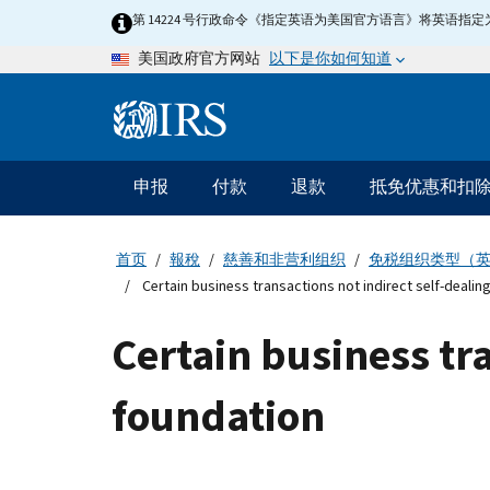
Skip
第 14224 号行政命令《指定英语为美国官方语言》将英语
to
以下是你如何知道
美国政府官方网站
main
content
Information
Menu
申报
付款
退款
抵免优惠和扣
主
要
导
首页
報稅
慈善和非营利组织
免税组织类型（
航
Certain business transactions not indirect self-dealin
Certain business tra
foundation