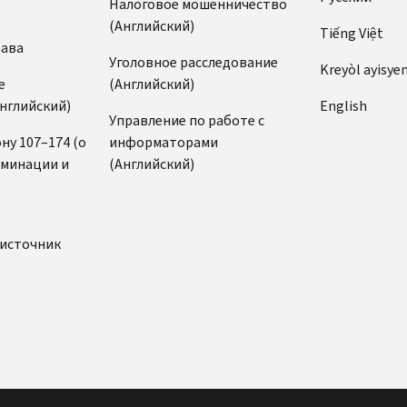
Налоговое мошенничество
(Английский)
Tiếng Việt
рава
Уголовное расследование
Kreyòl ayisye
е
(Английский)
нглийский)
English
Управление по работе с
ну 107–174 (о
информаторами
иминации и
(Английский)
)
источник