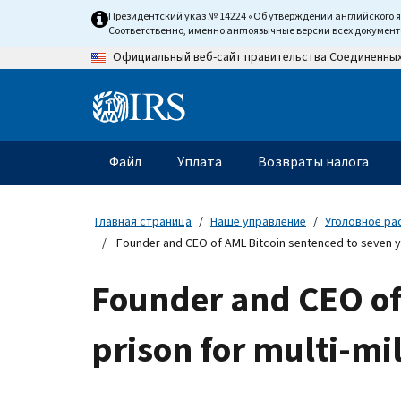
Skip
Президентский указ № 14224 «Об утверждении английского 
to
Соответственно, именно англоязычные версии всех докумен
main
Официальный веб-сайт правительства Соединенны
content
Information
Menu
Файл
Уплата
Возвраты налога
Главное
меню
Главная страница
Наше управление
Уголовное ра
Founder and CEO of AML Bitcoin sentenced to seven yea
Founder and CEO of 
prison for multi-mi