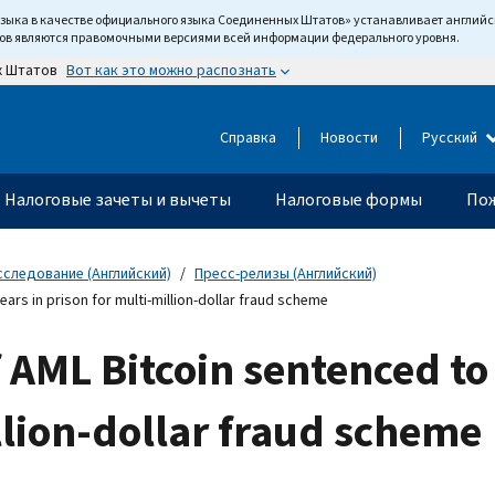
языка в качестве официального языка Соединенных Штатов» устанавливает англи
тов являются правомочными версиями всей информации федерального уровня.
Вот как это можно распознать
х Штатов
Справка
Новости
Русский
Налоговые зачеты и вычеты
Налоговые формы
Пож
сследование (Английский)
Пресс-релизы (Английский)
rs in prison for multi-million-dollar fraud scheme
AML Bitcoin sentenced to 
llion-dollar fraud scheme