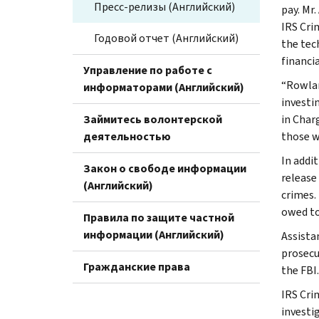
Пресс-релизы (Английский)
pay. Mr
IRS Cri
Годовой отчет (Английский)
the tec
financia
Управление по работе с
“Rowlan
информаторами (Английский)
investin
Займитесь волонтерской
in Char
деятельностью
those w
In addi
Закон о свободе информации
release
(Английский)
crimes.
owed to
Правила по защите частной
информации (Английский)
Assista
prosecu
Гражданские права
the FBI.
IRS Cri
investig