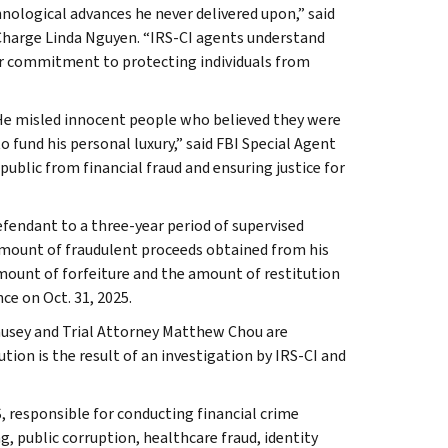
nological advances he never delivered upon,” said
n Charge Linda Nguyen. “IRS-CI agents understand
ur commitment to protecting individuals from
He misled innocent people who believed they were
o fund his personal luxury,” said FBI Special Agent
ublic from financial fraud and ensuring justice for
efendant to a three-year period of supervised
amount of fraudulent proceeds obtained from his
amount of forfeiture and the amount of restitution
ce on Oct. 31, 2025.
ausey and Trial Attorney Matthew Chou are
ion is the result of an investigation by IRS-CI and
, responsible for conducting financial crime
g, public corruption, healthcare fraud, identity