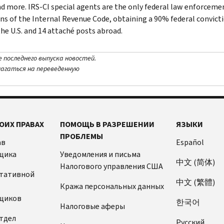
nd more. IRS-CI special agents are the only federal law enforcemen
ons of the Internal Revenue Code, obtaining a 90% federal convictio
the U.S. and 14 attaché posts abroad.
е последнего выпуска новостей.
лагаться на переведенную
ОИХ ПРАВАХ
ПОМОЩЬ В РАЗРЕШЕНИИ
ЯЗЫКИ
ПРОБЛЕМЫ
ав
Español
щика
Уведомления и письма
中文 (简体)
Налогового управления США
ьтативной
中文 (繁體)
Кража персональных данных
щиков
한국어
Налоговые аферы
тдел
Pусский