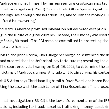
. Andrade enriched himself by misrepresenting cryptocurrency tech
minal Investigation (IRS-CI) Oakland Field Office Special Agent i
hnology, see through the nefarious lies, and follow the money. O
l fraud is unwavering.”
d Marcus Andrade promised innovation but delivered deception. 
g in the future of digital currency. Instead, their money was used t
ge Sanjay Virmani. “The FBI remains committed to protecting the p
ho were harmed.”
tion to the prison term, Chief Judge Seeborg also sentenced the d
 and ordered that the defendant pay forfeiture representing the 
 The court ordered a hearing on Sept. 16, 2025, to determine the 
 victims of Andrade’s crimes. Andrade will begin serving his senten
nt U.S. Attorneys Christiaan Highsmith, David Ward, and Karen Be
ting the case with the assistance of Tina Rosenbaum. The prosecut
minal Investigation (IRS-CI) is the law enforcement arm of the IRS
ations, including tax fraud, narcotics trafficking, money launderin