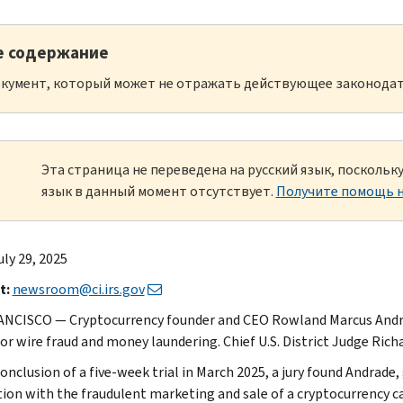
е содержание
кумент, который может не отражать действующее законодат
Эта страница не переведена на русский язык, посколь
язык в данный момент отсутствует.
Получите помощь н
uly 29, 2025
t:
newsroom@ci.irs.gov
NCISCO — Cryptocurrency founder and CEO Rowland Marcus Andra
for wire fraud and money laundering. Chief U.S. District Judge Ri
onclusion of a five-week trial in March 2025, a jury found Andrade,
ion with the fraudulent marketing and sale of a cryptocurrency ca