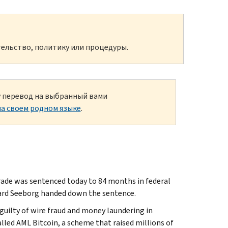
ельство, политику или процедуры.
ку перевод на выбранный вами
а своем родном языке
.
de was sentenced today to 84 months in federal
chard Seeborg handed down the sentence.
 guilty of wire fraud and money laundering in
lled AML Bitcoin, a scheme that raised millions of