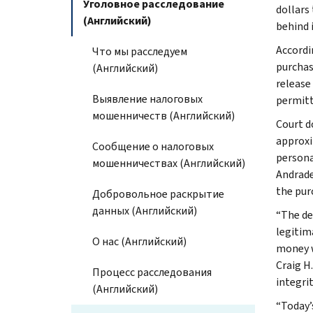
Уголовное расследование
dollars
(Английский)
behind i
Accordi
Что мы расследуем
purchas
(Английский)
release
Выявление налоговых
permitt
мошенничеств (Английский)
Court d
approxi
Сообщение о налоговых
persona
мошенничествах (Английский)
Andrade
the pur
Добровольное раскрытие
данных (Английский)
“The de
legitim
О нас (Английский)
money wa
Craig H
Процесс расследования
integrit
(Английский)
“Today’