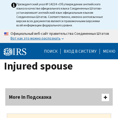
Skip
Президентский указ № 14224 «Об утверждении английского
языка в качестве официального языка Соединенных Штатов»
to
устанавливает английский язык официальным языком
main
Соединенных Штатов. Соответственно, именно англоязычные
версии всех документов являются правомочными версиями
content
всей информации федерального уровня.
Официальный веб-сайт правительства Соединенных Штатов
Вот как это можно распознать
ПОИСК
ВХОД В СИСТЕМУ
МЕНЮ
Injured spouse
More In Подсказка