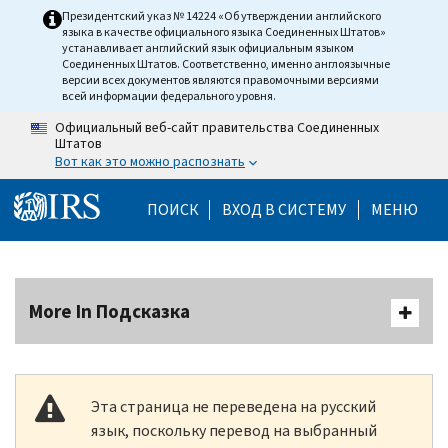
Skip to main content
Президентский указ № 14224 «Об утверждении английского
языка в качестве официального языка Соединенных Штатов»
устанавливает английский язык официальным языком
Соединенных Штатов. Соответственно, именно англоязычные
версии всех документов являются правомочными версиями
всей информации федерального уровня.
Официальный веб-сайт правительства Соединенных
Штатов
Вот как это можно распознать
Help Menu Mobile
ПОИСК
ВХОД В СИСТЕМУ
МЕНЮ
More In Подсказка
Эта страница не переведена на русский
язык, поскольку перевод на выбранный