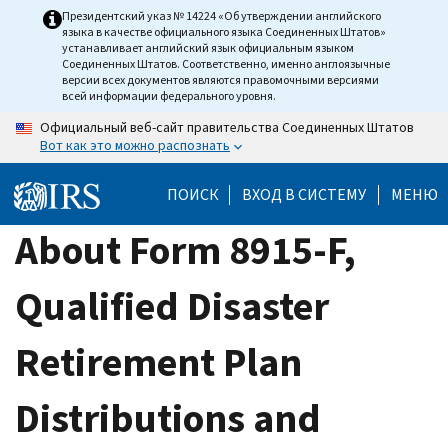
Skip
Президентский указ № 14224 «Об утверждении английского
языка в качестве официального языка Соединенных Штатов»
to
устанавливает английский язык официальным языком
main
Соединенных Штатов. Соответственно, именно англоязычные
версии всех документов являются правомочными версиями
content
всей информации федерального уровня.
Официальный веб-сайт правительства Соединенных Штатов
Вот как это можно распознать
ПОИСК
ВХОД В СИСТЕМУ
МЕНЮ
About Form 8915-F,
Qualified Disaster
Retirement Plan
Distributions and