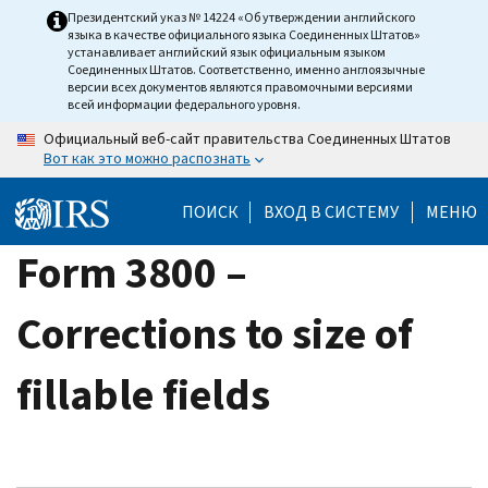
Skip
Президентский указ № 14224 «Об утверждении английского
языка в качестве официального языка Соединенных Штатов»
to
устанавливает английский язык официальным языком
main
Соединенных Штатов. Соответственно, именно англоязычные
версии всех документов являются правомочными версиями
content
всей информации федерального уровня.
Официальный веб-сайт правительства Соединенных Штатов
Вот как это можно распознать
ПОИСК
ВХОД В СИСТЕМУ
МЕНЮ
Form 3800 –
Corrections to size of
fillable fields