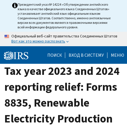
Skip
Президентский указ № 14224 «Об утверждении английского
языка в качестве официального языка Соединенных Штатов»
to
устанавливает английский язык официальным языком
main
Соединенных Штатов. Соответственно, именно англоязычные
версии всех документов являются правомочными версиями
content
всей информации федерального уровня.
Официальный веб-сайт правительства Соединенных Штатов
Вот как это можно распознать
ПОИСК
ВХОД В СИСТЕМУ
МЕНЮ
Tax year 2023 and 2024
reporting relief: Forms
8835, Renewable
Electricity Production