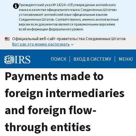
Skip
Президентский указ № 14224 «Об утверждении английского
языка в качестве официального языка Соединенных Штатов»
to
устанавливает английский язык официальным языком
main
Соединенных Штатов. Соответственно, именно англоязычные
версии всех документов являются правомочными версиями
content
всей информации федерального уровня.
Официальный веб-сайт правительства Соединенных Штатов
Вот как это можно распознать
ПОИСК
ВХОД В СИСТЕМУ
МЕНЮ
Payments made to
foreign intermediaries
and foreign flow-
through entities