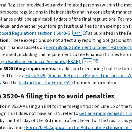
ral Register, provided you and all related persons (within the mea
proposed regulations in their entirety and in a consistent manner f
eliance until the applicability date of the final regulations. For 
vidual and whether your foreign trust qualifies for an exemption 
osed Regulations section 1.6048-5
as published in the Fe
PDF
tion:
These exceptions do not affect any reporting obligations th
ign financial assets on
Form 8938, Statement of Specified Foreign
irement, including the requirement to file Financial Crimes En
ign Bank and Financial Accounts (FBAR)
.
PDF
 3520 filing requirements.
In addition to ensuring that the fore
ired to file a
Form 3520, Annual Return To Report Transactions Wit
s
. See the
Instructions for Form 3520
for more information.
3520-A filing tips to avoid penalties
 Form 3520-A using an EIN for the foreign trust on Line 1b of the f
ign trust does not have an EIN, refer to
Get an employer identifi
 by the 15th day of the 3rd month after the end of the trust's ta
ted by filing
Form 7004, Application for Automatic Extension of T