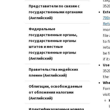
taxp
Представители по связям с
3520
государственными органами
Exte
(Английский)
7004
Ret
Федеральные
mont
государственные органы,
file
государственные органы
to f
штатов и местные
retu
государственные органы
be f
(Английский)
if i
Use 
Правительства индейских
3520
племен (Английский)
the 
Wher
Облигации, освобождаемые
Form
от обложения налогами
visi
(Английский)
Идентификационные номера