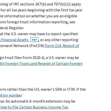
ning of IRC sections 267(b) and 707(b)(1)) apply
or all tax years beginning with the first tax year
more information on whether you are an eligible
from foreign trust information reporting, see
deral Register.
at the U.S. owner may have to report specified
 Financial Assets
, or any other reporting
PDF
forcement Network (FinCEN)
Form 114, Report of
ign trust files Form 3520-A, a U.S. owner may be
h Foreign Trusts and Receipt of Certain Foreign
orm rather than the U.S. owner's SSN or ITIN. If the
cation number
.
x year. An automatic 6-month extension may be
ime to File Certain Business Income Tax,