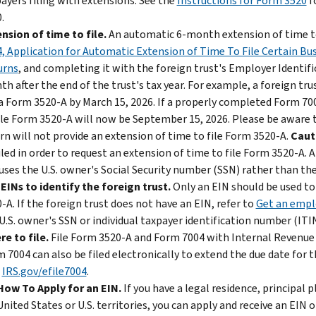
ayers filing with extensions. See the
Instructions for Form 3520
f
.
nsion of time to file.
An automatic 6-month extension of time to
, Application for Automatic Extension of Time To File Certain Bu
urns
, and completing it with the foreign trust's Employer Identif
h after the end of the trust's tax year. For example, a foreign tr
 a Form 3520-A by March 15, 2026. If a properly completed Form 700
ile Form 3520-A will now be September 15, 2026. Please be aware t
rn will not provide an extension of time to file Form 3520-A.
Caut
iled in order to request an extension of time to file Form 3520-A.
t uses the U.S. owner's Social Security number (SSN) rather than the
EINs to identify the foreign trust.
Only an EIN should be used to i
-A. If the foreign trust does not have an EIN, refer to
Get an empl
U.S. owner's SSN or individual taxpayer identification number (ITIN)
e to file.
File Form 3520-A and Form 7004 with Internal Revenue S
 7004 can also be filed electronically to extend the due date for t
t
IRS.gov/efile7004
.
How To Apply for an EIN.
If you have a legal residence, principal p
United States or U.S. territories, you can apply and receive an EIN 