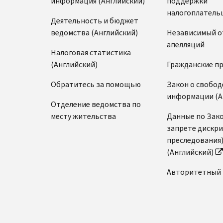
информация (Английский)
поддержки
налогоплатель
Деятельность и бюджет
ведомства (Английский)
Независимый о
апелляций
Налоговая статистика
(Английский)
Гражданские п
Обратитесь за помощью
Закон о свобод
информации (А
Отделение ведомства по
месту жительства
Данные по Зако
запрете дискр
преследования
(Английский)
Авторитетный 