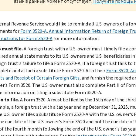
язык в данный момент отсутствует.
Получите помощь н
rnal Revenue Service would like to remind all U.S. owners of a fore
ments for
Form 3520-A, Annual Information Return of Foreign Trus
tructions for Form 3520-A
for more information.
 must file.
A foreign trust with a U.S. owner must timely file a c
ired annual statements to its U.S. owners and U.S. beneficiaries in
ign trust's failure to file a Form 3520-A. If a foreign trust fails t
lete and attach a substitute Form 3520-A to their
Form 3520, An
ts and Receipt of Certain Foreign Gifts
, and furnish the required 
r’s Form 3520. The U.S. owner must also complete Part II of For
 information on filing a substitute Form 3520-A.
 to file.
A Form 3520-A must be filed by the 15th day of the third 
ple, a foreign trust with a tax year ending December 31, 2025, mu
he U.S. owner files a substitute Form 3520-A with the U.S. owner's
he due date of the U.S. owner's Form 3520 and not the due date of
of the fourth month following the end of the U.S. owner's tax year 