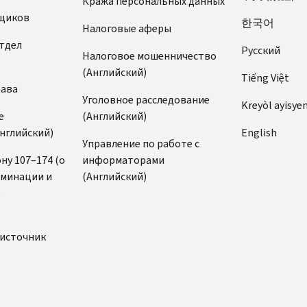
Кража персональных данных
щиков
한국어
Налоговые аферы
тдел
Pусский
Налоговое мошенничество
(Английский)
Tiếng Việt
рава
Уголовное расследование
Kreyòl ayisye
е
(Английский)
нглийский)
English
Управление по работе с
ну 107–174 (о
информаторами
иминации и
(Английский)
)
источник