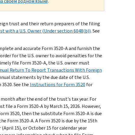
а своем родном языке
.
ign trust and their return preparers of the filing
t with a U.S. Owner (Under section 6048(b))
. See
omplete and accurate Form 3520-A and furnish the
 order for the U.S. owner to avoid penalties for the
o timely file Form 3520-A, the U.S. owner must
nual Return To Report Transactions With Foreign
annual statements by the due date of the U.S.
m 3520. See the
Instructions for Form 3520
for
month after the end of the trust's tax year. For
st file a Form 3520-A by March 15, 2026. However,
 Form 3520, then the substitute Form 3520-A is due
 the Form 3520-A. A Form 3520 is due by the 15th
(April 15), or October 15 for calendar year