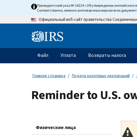
Skip
Президентский указ № 14224 «Об утверждении английского 
to
Соответственно, именно англоязычные версии всех докумен
main
Официальный веб-сайт правительства Соединенны
content
Information
Menu
Файл
Уплата
Возвраты налога
Главное
меню
Главная страница
Подача налоговых деклараций
Reminder to U.S. ow
Физические лица