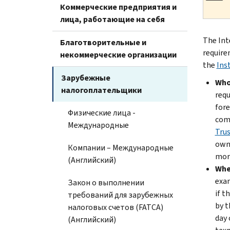
Коммерческие предприятия и
лица, работающие на себя
The Inte
Благотворительные и
require
некоммерческие организации
the
Ins
Зарубежные
Who
налогоплательщики
requ
fore
Физические лица -
comp
Международные
Trus
owne
Компании – Международные
more
(Английский)
When
exam
Закон о выполнении
if t
требований для зарубежных
by t
налоговых счетов (FATCA)
day 
(Английский)