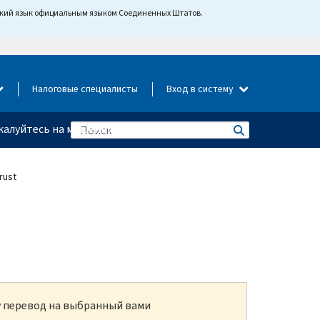
йский язык официальным языком Соединенных Штатов.
Налоговые специалисты
Вход в систему
алуйтесь на мошенничество
rust
ку перевод на выбранный вами