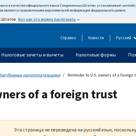
языка в качестве официального языка Соединенных Штатов» устанавливает англи
тов являются правомочными версиями всей информации федерального уровня.
Вот как это можно распознать
х Штатов
Справка
Новости
Русский
Налоговые зачеты и вычеты
Налоговые формы
Пож
Зарубежные налогоплательщики
Reminder to U.S. owners of a foreign t
ners of a foreign trust
Эта страница не переведена на русский язык, посколь