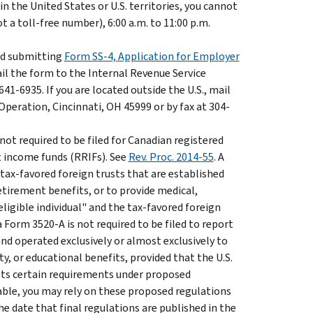
 in the United States or U.S. territories, you cannot
t a toll-free number), 6:00 a.m. to 11:00 p.m.
d submitting
Form SS-4, Application for Employer
 mail the form to the Internal Revenue Service
41-6935. If you are located outside the U.S., mail
Operation, Cincinnati, OH 45999 or by fax at 304-
not required to be filed for Canadian registered
 income funds (RRIFs). See
Rev. Proc. 2014-55
. A
 tax-favored foreign trusts that are established
etirement benefits, or to provide medical,
"eligible individual" and the tax-favored foreign
 a Form 3520-A is not required to be filed to report
nd operated exclusively or almost exclusively to
ty, or educational benefits, provided that the U.S.
eets certain requirements under proposed
able, you may rely on these proposed regulations
he date that final regulations are published in the