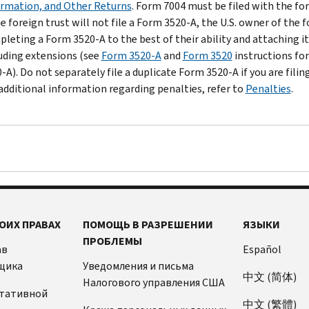
rmation, and Other Returns
. Form 7004 must be filed with the for
he foreign trust will not file a Form 3520-A, the U.S. owner of the
leting a Form 3520-A to the best of their ability and attaching it
uding extensions (see
Form 3520-A
and
Form 3520
instructions fo
-A). Do not separately file a duplicate Form 3520-A if you are fili
additional information regarding penalties, refer to
Penalties
.
ОИХ ПРАВАХ
ПОМОЩЬ В РАЗРЕШЕНИИ
ЯЗЫКИ
ПРОБЛЕМЫ
ав
Español
щика
Уведомления и письма
中文 (简体)
Налогового управления США
ьтативной
中文 (繁體)