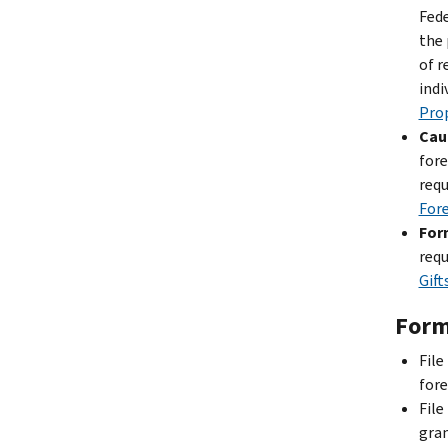
Fede
the 
of r
indi
Prop
Cau
fore
requ
Fore
Form
requ
Gift
Form 
File
fore
File
gran