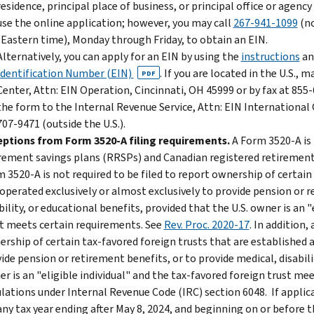
residence, principal place of business, or principal office or agency
use the online application; however, you may call
267-941-1099
(no
(Eastern time), Monday through Friday, to obtain an EIN.
Alternatively, you can apply for an EIN by using the
instructions
an
Identification Number (EIN)
. If you are located in the U.S.,
PDF
Center, Attn: EIN Operation, Cincinnati, OH 45999 or by fax at 855-6
the form to the Internal Revenue Service, Attn: EIN International 
707-9471 (outside the U.S.).
eptions from Form 3520-A filing requirements.
A Form 3520-A is 
rement savings plans (RRSPs) and Canadian registered retirement
 3520-A is not required to be filed to report ownership of certain
operated exclusively or almost exclusively to provide pension or r
bility, or educational benefits, provided that the U.S. owner is an 
t meets certain requirements. See
Rev. Proc. 2020-17
. In addition,
rship of certain tax-favored foreign trusts that are established a
ide pension or retirement benefits, or to provide medical, disabili
r is an "eligible individual" and the tax-favored foreign trust m
lations under Internal Revenue Code (IRC) section 6048. If applic
any tax year ending after May 8, 2024, and beginning on or before t