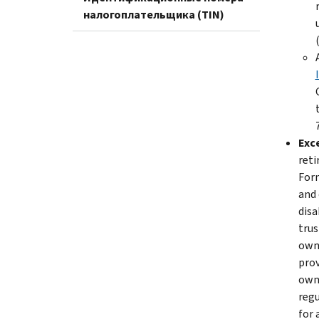
налогоплательщика (TIN)
Exc
reti
Form
and 
disa
trus
owne
prov
owne
regu
for 