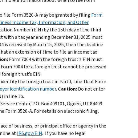
or more information about when to file Form
 file Form 3520-A may be granted by filing
Form
siness Income Tax, Information, and Other
ication Number (EIN) by the 15th day of the third
ust with a tax year ending December 31, 2025 must
4 is received by March 15, 2026, then the deadline
hat an extension of time to file an income tax
ion:
Form 7004 with the foreign trust’s EIN must
 A Form 7004 for a foreign trust cannot be processed
 foreign trust’s EIN.
dentify the foreign trust in Part I, Line 1b of Form
oyer identification number
.
Caution:
Do not enter
 in line 1b.
ervice Center, P.O. Box 409101, Ogden, UT 84409.
he Form 3520-A. For details on electronic filing,
lace of business, or principal office or agency in the
online at
IRS.gov/EIN
. If you have no legal