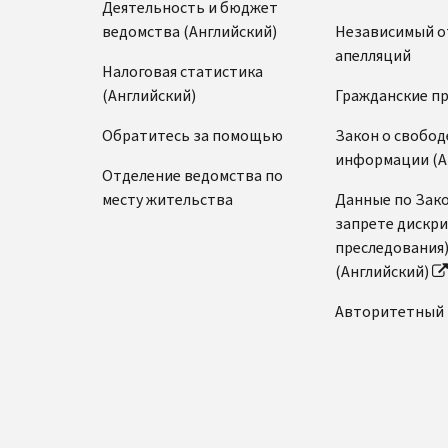
Деятельность и бюджет
ведомства (Английский)
Независимый о
апелляций
Налоговая статистика
(Английский)
Гражданские п
Обратитесь за помощью
Закон о свобод
информации (А
Отделение ведомства по
месту жительства
Данные по Зако
запрете дискр
преследования
(Английский)
Авторитетный 