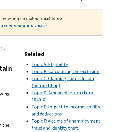
ку перевод на выбранный вами
а своем родном языке
.
,
DF
Related
Topic A: Eligibility
rtain
Topic B: Calculating the exclusion
Topic C: Claiming the exclusion
(before filing)
Topic D: Amended return (Form
owing
1040-X)
Topic E: Impact to income, credits,
and deductions
Topic F: Victims of unemployment
n the
fraud and identity theft