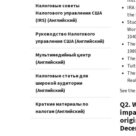
Inst
Налоговые советы
IRA 
Налогового управления США
the 
(IRS) (Английский)
Stud
Work
Руководство Налогового
1040
управления США (Английский)
The 
1989
Мультимедийный центр
The 
(Английский)
Tuit
The 
Налоговые статьи для
Real
широкой аудитории
(Английский)
See the
Q2. W
Краткие материалы по
impa
налогам (Английский)
origi
Dece