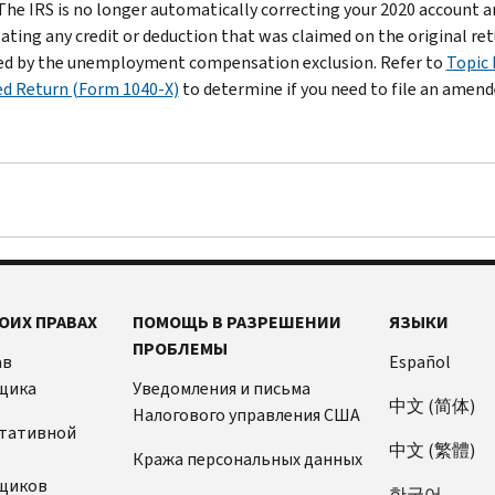
 The IRS is no longer automatically correcting your 2020 account a
lating any credit or deduction that was claimed on the original re
d by the unemployment compensation exclusion. Refer to
Topic 
d Return (Form 1040-X)
to determine if you need to file an amen
ОИХ ПРАВАХ
ПОМОЩЬ В РАЗРЕШЕНИИ
ЯЗЫКИ
ПРОБЛЕМЫ
ав
Español
щика
Уведомления и письма
中文 (简体)
Налогового управления США
ьтативной
中文 (繁體)
Кража персональных данных
щиков
한국어