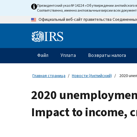
Skip
Президентский указ № 14224 «Об утверждении английского 
to
Соответственно, именно англоязычные версии всех докумен
main
Официальный веб-сайт правительства Соединенны
content
Information
Menu
Файл
Уплата
Возвраты налога
Главное
меню
Главная страница
Новости (Английский)
2020 unem
2020 unemployment 
Impact to income, c