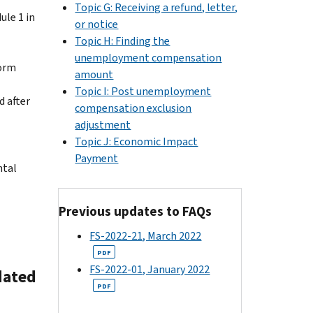
Topic G: Receiving a refund, letter,
ule 1 in
or notice
Topic H: Finding the
unemployment compensation
Form
amount
Topic I: Post unemployment
d after
compensation exclusion
adjustment
Topic J: Economic Impact
Payment
ntal
Previous updates to FAQs
FS-2022-21, March 2022
PDF
FS-2022-01, January 2022
dated
PDF