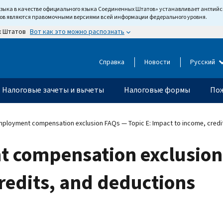
языка в качестве официального языка Соединенных Штатов» устанавливает англи
тов являются правомочными версиями всей информации федерального уровня.
Вот как это можно распознать
х Штатов
Справка
Новости
Русский
Налоговые зачеты и вычеты
Налоговые формы
Пож
ployment compensation exclusion FAQs — Topic E: Impact to income, credi
compensation exclusion 
redits, and deductions