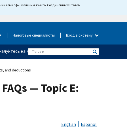
йский язык официальным языком Соединенных Штатов.
Налоговые специалисты
Вход в систему
алуйтесь на мошенничество
ts, and deductions
FAQs — Topic E:
English
Español