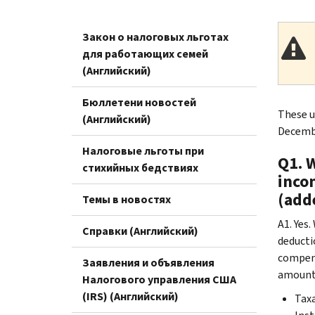
Закон о налоговых льготах
для работающих семей
(Английский)
Бюллетени новостей
These u
(Английский)
Decembe
Налоговые льготы при
Q1. W
стихийных бедствиях
inco
(add
Темы в новостях
A1. Yes
Справки (Английский)
deducti
compens
Заявления и объявления
amount
Налогового управления США
(IRS) (Английский)
Taxa