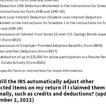
ructions for Form 1040 and 1040-SR)
Deduction (IRA Deduction Worksheet in the Instructions for Sched
Instructions for Form 1040 and 1040-SR)
ent Loan Interest Deduction (Student Loan Interest Deduction
sheet in the Instructions for Schedule 1 in the Instructions for 
 and 1040-SR)
exclusion of Interest from Series EE and I U.S. Savings Bonds issue
 (Form 8815)
exclusion of Employer-Provided Adoption Benefits (Form 8839)
ion and Fees Deduction (Form 8917)
deduction of up to $25,000 for active participation in a Passive Re
 Estate Activity (Form 8582)
 specific form or instructions for more information.
ill the IRS automatically adjust other
cted items on my return if I claimed them
nally, such as credits and deductions? (up
mber 2, 2022)