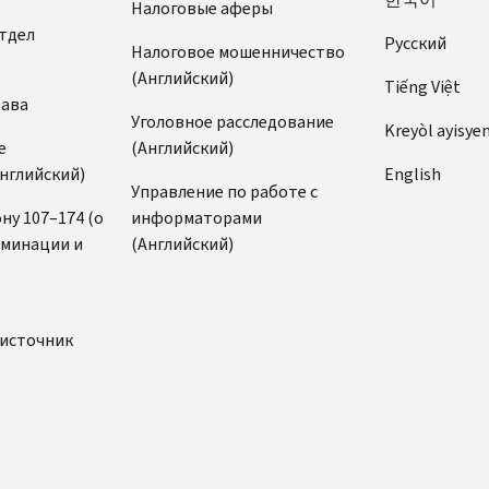
Налоговые аферы
тдел
Pусский
Налоговое мошенничество
(Английский)
Tiếng Việt
рава
Уголовное расследование
Kreyòl ayisye
е
(Английский)
нглийский)
English
Управление по работе с
ну 107–174 (о
информаторами
иминации и
(Английский)
)
источник