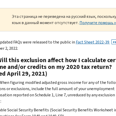
Эта страница не переведена на русский язык, посколь
язык в данный момент отсутствует.
Получите помощь н
pdated FAQs were released to the public in
Fact Sheet 2022-39
P
r 2, 2022.
ill this exclusion affect how I calculate ce
me and/or credits on my 2020 tax return?
ed April 29, 2021)
. When figuring modified adjusted gross income for any of the foll
ons or exclusions, include the full amount of your unemployment
ation reported on Schedule 1, Line 7, unreduced by any exclusion
:
ble Social Security Benefits (Social Security Benefits Worksheet i