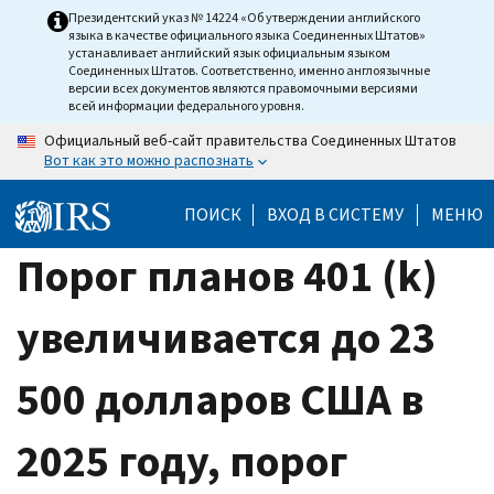
Skip
Президентский указ № 14224 «Об утверждении английского
языка в качестве официального языка Соединенных Штатов»
to
устанавливает английский язык официальным языком
main
Соединенных Штатов. Соответственно, именно англоязычные
версии всех документов являются правомочными версиями
content
всей информации федерального уровня.
Официальный веб-сайт правительства Соединенных Штатов
Вот как это можно распознать
ПОИСК
ВХОД В СИСТЕМУ
МЕНЮ
Порог планов 401 (k)
увеличивается до 23
500 долларов США в
2025 году, порог