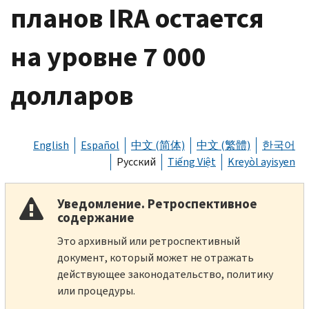
планов IRA остается
на уровне 7 000
долларов
English
Español
中文 (简体)
中文 (繁體)
한국어
Русский
Tiếng Việt
Kreyòl ayisyen
Уведомление. Ретроспективное
содержание
Это архивный или ретроспективный
документ, который может не отражать
действующее законодательство, политику
или процедуры.