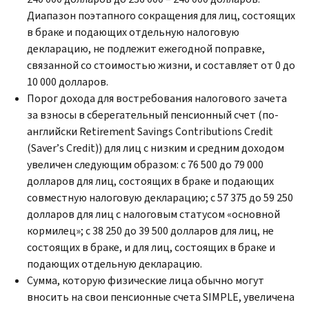
Диапазон поэтапного сокращения для лиц, состоящих
в браке и подающих отдельную налоговую
декларацию, не подлежит ежегодной поправке,
связанной со стоимостью жизни, и составляет от 0 до
10 000 долларов.
Порог дохода для востребования налогового зачета
за взносы в сберегательный пенсионный счет (по-
английски
Retirement Savings Contributions Credit
(
Saver
’
s Credit
)) для лиц с низким и средним доходом
увеличен следующим образом: с 76 500 до 79 000
долларов для лиц, состоящих в браке и подающих
совместную налоговую декларацию; с 57 375 до 59 250
долларов для лиц с налоговым статусом «основной
кормилец»; с 38 250 до 39 500 долларов для лиц, не
состоящих в браке, и для лиц, состоящих в браке и
подающих отдельную декларацию.
Сумма, которую физические лица обычно могут
вносить на свои пенсионные счета
SIMPLE,
увеличена