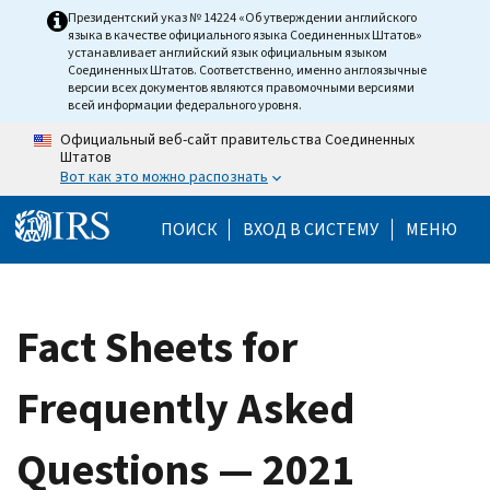
Skip to main content
Президентский указ № 14224 «Об утверждении английского
языка в качестве официального языка Соединенных Штатов»
устанавливает английский язык официальным языком
Соединенных Штатов. Соответственно, именно англоязычные
версии всех документов являются правомочными версиями
всей информации федерального уровня.
Официальный веб-сайт правительства Соединенных
Штатов
Вот как это можно распознать
Help Menu Mobile
ПОИСК
ВХОД В СИСТЕМУ
МЕНЮ
Fact Sheets for
Frequently Asked
Questions — 2021