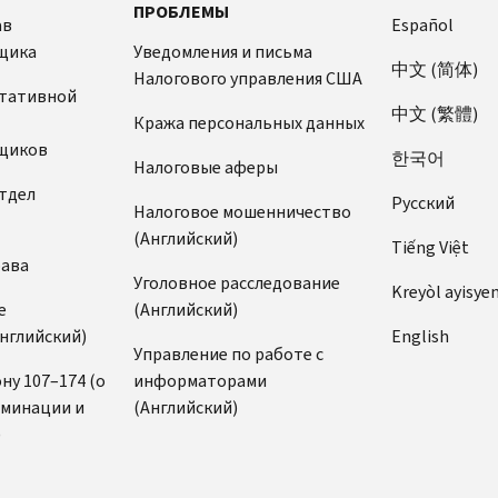
ПРОБЛЕМЫ
ав
Español
щика
Уведомления и письма
中文 (简体)
Налогового управления США
ьтативной
中文 (繁體)
Кража персональных данных
щиков
한국어
Налоговые аферы
тдел
Pусский
Налоговое мошенничество
(Английский)
Tiếng Việt
рава
Уголовное расследование
Kreyòl ayisye
е
(Английский)
нглийский)
English
Управление по работе с
ну 107–174 (о
информаторами
иминации и
(Английский)
)