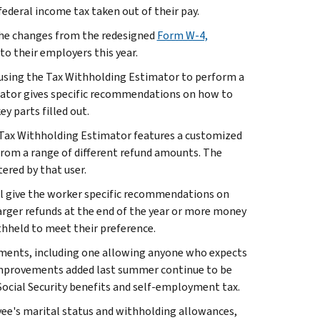
ederal income tax taken out of their pay.
the changes from the redesigned
Form W-4,
 to their employers this year.
y using the Tax Withholding Estimator to perform a
mator gives specific recommendations on how to
y parts filled out.
 Tax Withholding Estimator features a customized
from a range of different refund amounts. The
ered by that user.
l give the worker specific recommendations on
larger refunds at the end of the year or more money
thheld to meet their preference.
ments, including one allowing anyone who expects
, improvements added last summer continue to be
Social Security benefits and self-employment tax.
yee's marital status and withholding allowances,