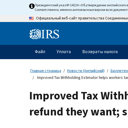
Skip
Президентский указ № 14224 «Об утверждении английского 
to
Соответственно, именно англоязычные версии всех докумен
main
Официальный веб-сайт правительства Соединенны
content
Information
Menu
Файл
Уплата
Возвраты налога
Главное
меню
Главная страница
Новости (Английский)
Бюллетени
Improved Tax Withholding Estimator helps workers tar
Improved Tax Withh
refund they want; s