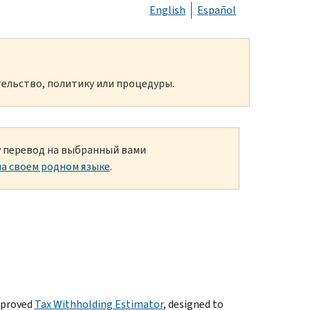
English
Español
ельство, политику или процедуры.
ку перевод на выбранный вами
а своем родном языке
.
mproved
Tax Withholding Estimator
, designed to