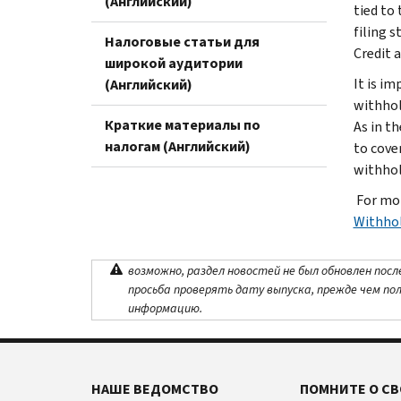
(Английский)
tied to
filing 
Налоговые статьи для
Credit a
широкой аудитории
It is i
(Английский)
withhol
Краткие материалы по
As in t
налогам (Английский)
to cove
withhol
For mor
Withhol
возможно, раздел новостей не был обновлен посл
просьба проверять дату выпуска, прежде чем по
информацию.
НАШЕ ВЕДОМСТВО
ПОМНИТЕ О СВ