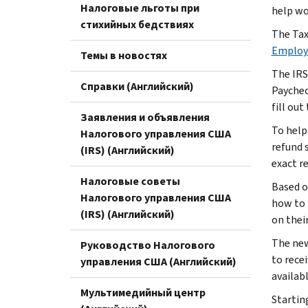
Налоговые льготы при
help wo
стихийных бедствиях
The Tax
Employe
Темы в новостях
The IRS
Справки (Английский)
Paychec
fill ou
Заявления и объявления
To help
Налогового управления США
refund 
(IRS) (Английский)
exact r
Налоговые советы
Based o
Налогового управления США
how to 
(IRS) (Английский)
on thei
The new
Руководство Налогового
to rece
управления США (Английский)
availab
Мультимедийный центр
Startin