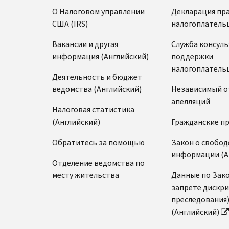
О Налоговом управлении
Декларация пр
США (IRS)
налогоплатель
Вакансии и другая
Служба консул
информация (Английский)
поддержки
налогоплатель
Деятельность и бюджет
ведомства (Английский)
Независимый о
апелляций
Налоговая статистика
(Английский)
Гражданские п
Обратитесь за помощью
Закон о свобод
информации (А
Отделение ведомства по
месту жительства
Данные по Зако
запрете дискр
преследования
(Английский)