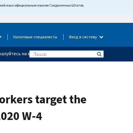
йский язык официальным языком Соединенных Штатов.
Налоговые специалисты
Вход в систему
алуйтесь на мошенничество
rkers target the
2020 W-4