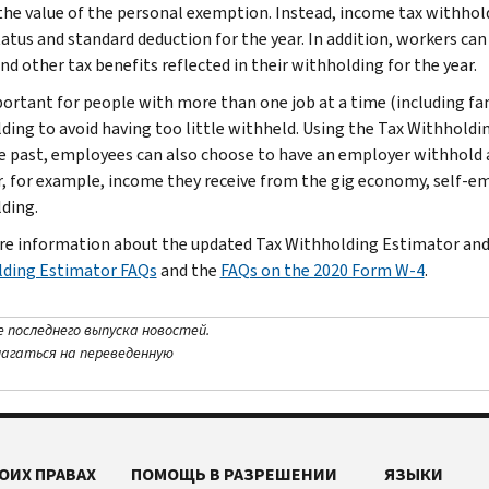
 the value of the personal exemption. Instead, income tax withhol
status and standard deduction for the year. In addition, workers ca
nd other tax benefits reflected in their withholding for the year.
mportant for people with more than one job at a time (including fa
ding to avoid having too little withheld. Using the Tax Withholdin
he past, employees can also choose to have an employer withhold 
r, for example, income they receive from the gig economy, self-em
ding.
e information about the updated Tax Withholding Estimator and 
ding Estimator FAQs
and the
FAQs on the 2020 Form W-4
.
е последнего выпуска новостей.
лагаться на переведенную
ОИХ ПРАВАХ
ПОМОЩЬ В РАЗРЕШЕНИИ
ЯЗЫКИ