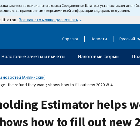
языка в качестве официального языка Соединенных Штатов» устанавливает англи
тов являются правомочными версиями всей информации федерального уровня.
Вот как это можно распознать
х Штатов
Справка
Новости
Русский
Налоговые зачеты и вычеты
Налоговые формы
Пож
 новостей (Английский)
get the refund they want; shows how to fill out new 2020 W-4
olding Estimator helps wo
hows how to fill out new 