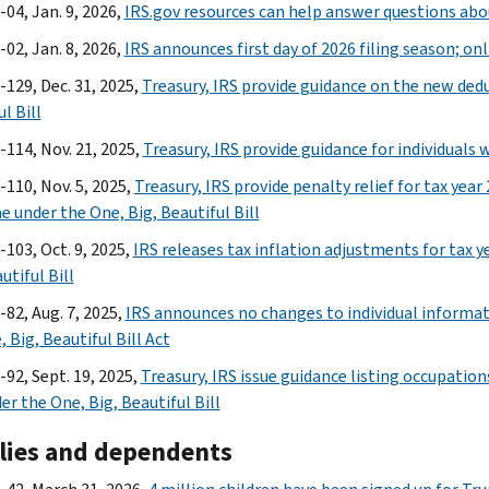
04, Jan. 9, 2026,
IRS.gov resources can help answer questions abou
02, Jan. 8, 2026,
IRS announces first day of 2026 filing season; onl
-129, Dec. 31, 2025,
Treasury, IRS provide guidance on the new dedu
l Bill
-114, Nov. 21, 2025,
Treasury, IRS provide guidance for individuals 
-110, Nov. 5, 2025,
Treasury, IRS provide penalty relief for tax yea
e under the One, Big, Beautiful Bill
-103, Oct. 9, 2025,
IRS releases tax inflation adjustments for tax
utiful Bill
-82, Aug. 7, 2025,
IRS announces no changes to individual informat
 Big, Beautiful Bill Act
-92, Sept. 19, 2025,
Treasury, IRS issue guidance listing occupatio
er the One, Big, Beautiful Bill
lies and dependents