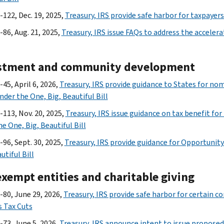
-122, Dec. 19, 2025,
Treasury, IRS provide safe harbor for taxpayer
-86, Aug. 21, 2025,
Treasury, IRS issue FAQs to address the acceler
stment and community development
45, April 6, 2026,
Treasury, IRS provide guidance to States for nom
nder the One, Big, Beautiful Bill
-113, Nov. 20, 2025,
Treasury, IRS issue guidance on tax benefit for
e One, Big, Beautiful Bill
-96, Sept. 30, 2025,
Treasury, IRS provide guidance for Opportunity
utiful Bill
exempt entities and charitable giving
-80, June 29, 2026,
Treasury, IRS provide safe harbor for certain 
s Tax Cuts
-73, June 5, 2026,
Treasury, IRS announce intent to issue proposed