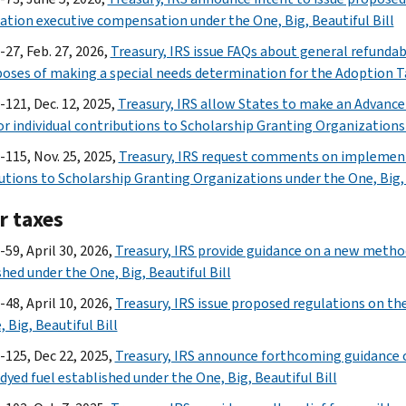
ation executive compensation under the One, Big, Beautiful Bill
-27, Feb. 27, 2026,
Treasury, IRS issue FAQs about general refundab
poses of making a special needs determination for the Adoption T
-121, Dec. 12, 2025,
Treasury, IRS allow States to make an Advance 
for individual contributions to Scholarship Granting Organizations 
-115, Nov. 25, 2025,
Treasury, IRS request comments on implementat
utions to Scholarship Granting Organizations under the One, Big, 
r taxes
59, April 30, 2026,
Treasury, IRS provide guidance on a new method 
shed under the One, Big, Beautiful Bill
48, April 10, 2026,
Treasury, IRS issue proposed regulations on th
 Big, Beautiful Bill
-125, Dec 22, 2025,
Treasury, IRS announce forthcoming guidance o
dyed fuel established under the One, Big, Beautiful Bill