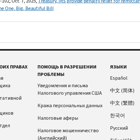
-102, Oct. 7, 2025,
Treasury, IRS provide penalty relief for remittan
e One, Big, Beautiful Bill
ОИХ ПРАВАХ
ПОМОЩЬ В РАЗРЕШЕНИИ
ЯЗЫКИ
ПРОБЛЕМЫ
ав
Español
щика
Уведомления и письма
中文 (简体)
Налогового управления США
ьтативной
中文 (繁體)
Кража персональных данных
щиков
한국어
Налоговые аферы
тдел
Pусский
Налоговое мошенничество
(Английский)