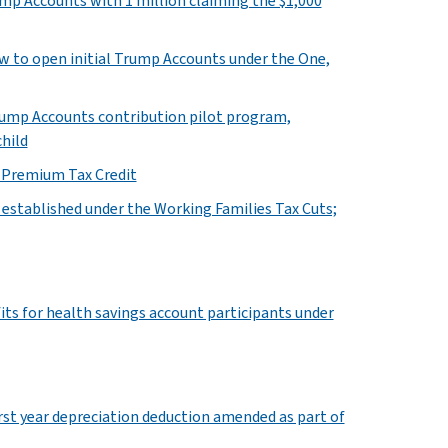
ump Accounts with 1 million claiming the $1,000
ow to open initial Trump Accounts under the One,
Trump Accounts contribution pilot program,
child
e Premium Tax Credit
 established under the Working Families Tax Cuts;
its for health savings account participants under
irst year depreciation deduction amended as part of