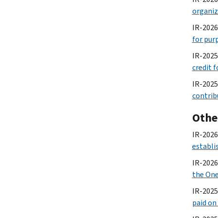
organiz
IR-2026
for pur
IR-2025
credit 
IR-2025
contrib
Othe
IR-2026-
establi
IR-2026-
the One,
IR-2025
paid on 