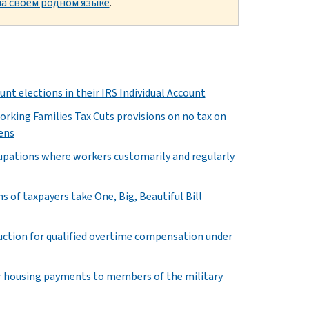
а своем родном языке
.
t elections in their IRS Individual Account
orking Families Tax Cuts provisions on no tax on
zens
ccupations where workers customarily and regularly
 of taxpayers take One, Big, Beautiful Bill
duction for qualified overtime compensation under
or housing payments to members of the military