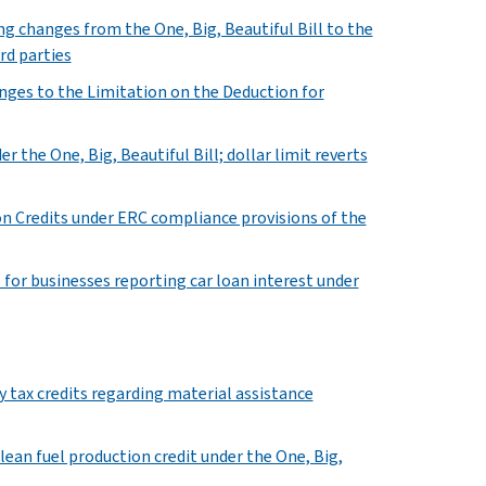
ng changes from the One, Big, Beautiful Bill to the
rd parties
nges to the Limitation on the Deduction for
 the One, Big, Beautiful Bill; dollar limit reverts
n Credits under ERC compliance provisions of the
5 for businesses reporting car loan interest under
y tax credits regarding material assistance
lean fuel production credit under the One, Big,