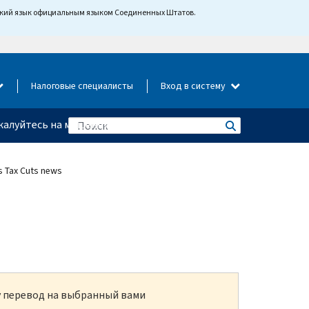
йский язык официальным языком Соединенных Штатов.
Налоговые специалисты
Вход в систему
алуйтесь на мошенничество
s Tax Cuts news
ку перевод на выбранный вами