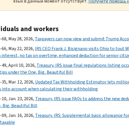
язык в данный момент отсутствует.
Получите помощь н
viduals and workers
-68, May 28, 2026,
Taxpayers can now view and submit Trump Accoun
-66, May 22, 2026,
IRS CEO Frank J. Bisignano visits Ohio to tout W
n interest, no tax on overtime, enhanced deduction for senior citi
49, April 10, 2026,
Treasury, IRS issue final regulations listing o
tips under the One, Big, Beautiful Bill
-35, Mar. 12, 2026,
Updated Tax Withholding Estimator lets millions
 into account when calculating their withholding
-10, Jan. 23, 2026,
Treasury, IRS issue FAQs to address the new de
 Big, Beautiful Bill
-09, Jan. 16, 2026,
Treasury, IRS: Supplemental basic allowance f
 taxable