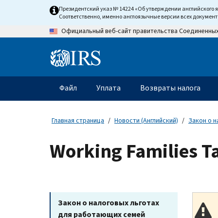
Skip
Президентский указ № 14224 «Об утверждении английского 
to
Соответственно, именно англоязычные версии всех докумен
main
Официальный веб-сайт правительства Соединенны
content
Information
Menu
Файл
Уплата
Возвраты налога
Главное
меню
Главная страница
Новости (Английский)
Закон о н
Working Families T
Закон о налоговых льготах
для работающих семей