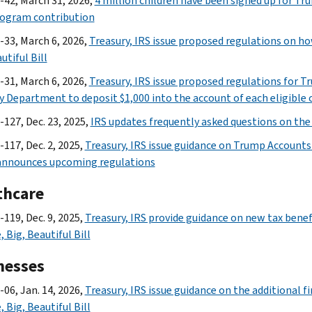
-42, March 31, 2026,
4 million children have been signed up for Tr
rogram contribution
-33, March 6, 2026,
Treasury, IRS issue proposed regulations on h
utiful Bill
-31, March 6, 2026,
Treasury, IRS issue proposed regulations for 
y Department to deposit $1,000 into the account of each eligible 
-127, Dec. 23, 2025,
IRS updates frequently asked questions on th
-117, Dec. 2, 2025,
Treasury, IRS issue guidance on Trump Accounts
announces upcoming regulations
thcare
-119, Dec. 9, 2025,
Treasury, IRS provide guidance on new tax benef
 Big, Beautiful Bill
nesses
-06, Jan. 14, 2026,
Treasury, IRS issue guidance on the additional f
 Big, Beautiful Bill