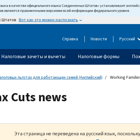
языка в качестве официального языка Соединенных Штатов» устанавливает англи
тов являются правомочными версиями всей информации федерального уровня.
Вот как это можно распознать
х Штатов
Справка
Новости
Русский
Налоговые зачеты и вычеты
Налоговые формы
Пож
алоговых льготах для работающих семей (Английский)
Working Familie
ax Cuts news
Эта страница не переведена на русский язык, посколь