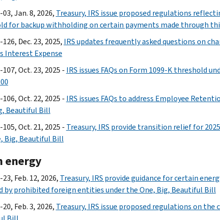
03, Jan. 8, 2026,
Treasury, IRS issue proposed regulations reflecti
ld for backup withholding on certain payments made through thi
-126, Dec. 23, 2025,
IRS updates frequently asked questions on cha
s Interest Expense
-107, Oct. 23, 2025 -
IRS issues FAQs on Form 1099-K threshold under
000
-106, Oct. 22, 2025 -
IRS issues FAQs to address Employee Retentio
, Beautiful Bill
-105, Oct. 21, 2025 -
Treasury, IRS provide transition relief for 202
 Big, Beautiful Bill
n energy
-23, Feb. 12, 2026,
Treasury, IRS provide guidance for certain energ
 by prohibited foreign entities under the One, Big, Beautiful Bill
20, Feb. 3, 2026,
Treasury, IRS issue proposed regulations on the c
l Bill