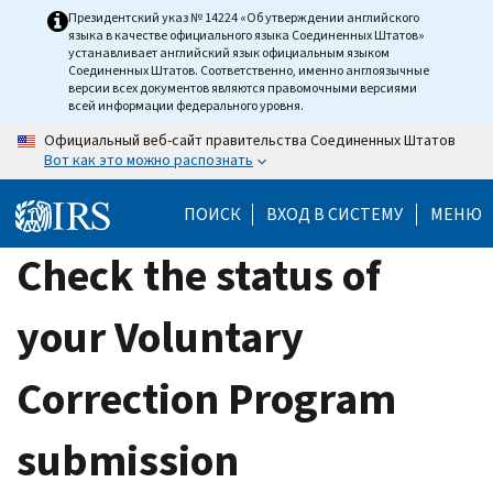
Skip
Президентский указ № 14224 «Об утверждении английского
языка в качестве официального языка Соединенных Штатов»
to
устанавливает английский язык официальным языком
main
Соединенных Штатов. Соответственно, именно англоязычные
версии всех документов являются правомочными версиями
content
всей информации федерального уровня.
Официальный веб-сайт правительства Соединенных Штатов
Вот как это можно распознать
ПОИСК
ВХОД В СИСТЕМУ
МЕНЮ
Check the status of
your Voluntary
Correction Program
submission