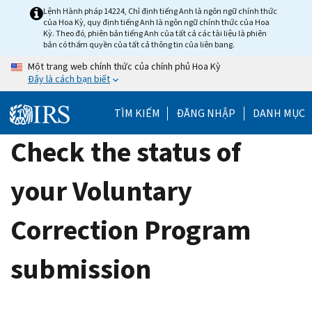
Skip
Lệnh Hành pháp 14224, Chỉ định tiếng Anh là ngôn ngữ chính thức
của Hoa Kỳ, quy định tiếng Anh là ngôn ngữ chính thức của Hoa
to
Kỳ. Theo đó, phiên bản tiếng Anh của tất cả các tài liệu là phiên
main
bản có thẩm quyền của tất cả thông tin của liên bang.
content
Một trang web chính thức của chính phủ Hoa Kỳ
Đây là cách bạn biết
TÌM KIẾM
ĐĂNG NHẬP
DANH MỤC
Check the status of
your Voluntary
Correction Program
submission