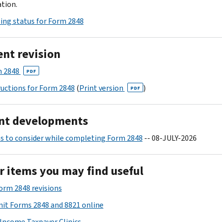
tion.
ing status for Form 2848
ent revision
 2848
PDF
ructions for Form 2848
(
Print version
)
PDF
nt developments
s to consider while completing Form 2848
-- 08-JULY-2026
r items you may find useful
Form 2848 revisions
it Forms 2848 and 8821 online
Income Taxpayer Clinics