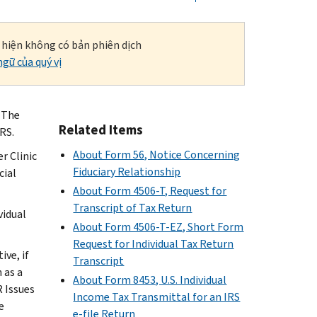
i hiện không có bản phiên dịch
gữ của quý vị
. The
Related Items
RS.
About Form 56, Notice Concerning
r Clinic
Fiduciary Relationship
cial
About Form 4506-T, Request for
Transcript of Tax Return
vidual
About Form 4506-T-EZ, Short Form
Request for Individual Tax Return
ve, if
Transcript
 as a
About Form 8453, U.S. Individual
 Issues
Income Tax Transmittal for an IRS
e
e-file Return