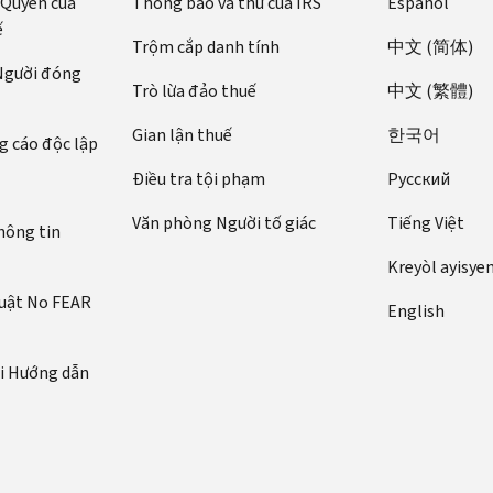
 Quyền của
Thông báo và thư của IRS
Español
ế
Trộm cắp danh tính
中文 (简体)
 Người đóng
Trò lừa đảo thuế
中文 (繁體)
Gian lận thuế
한국어
 cáo độc lập
Điều tra tội phạm
Pусский
Văn phòng Người tố giác
Tiếng Việt
hông tin
Kreyòl ayisye
luật No FEAR
English
ới Hướng dẫn