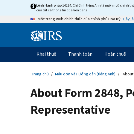
Skip
Lệnh Hành pháp 14224, Chỉ định tiếng Anh là ngôn ngữ chính thứ
to
của tất cả thông tin của liên bang.
main
Đây là
Một trang web chính thức của chính phủ Hoa Kỳ
content
Information
Menu
Khai thuế
Thanh toán
Hoàn thuế
Điều
hướng
chính
Trang chủ
Mẫu đơn và Hướng dẫn (tiếng Anh)
About 
About Form 2848, Po
Representative