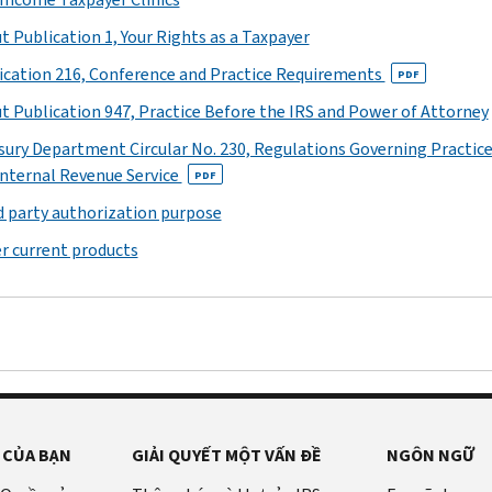
t Publication 1, Your Rights as a Taxpayer
ication 216, Conference and Practice Requirements
PDF
t Publication 947, Practice Before the IRS and Power of Attorney
sury Department Circular No. 230, Regulations Governing Practice
Internal Revenue Service
PDF
d party authorization purpose
r current products
 CỦA BẠN
GIẢI QUYẾT MỘT VẤN ĐỀ
NGÔN NGỮ