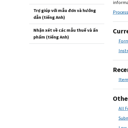
informa
Trợ giúp với mẫu đơn và hướng
Process
dẫn (tiếng Anh)
Curr
Nhận xét về các mẫu thuế và ấn
phẩm (tiếng Anh)
Form
Inst
Rece
Item
Othe
All 
Subm
Low 