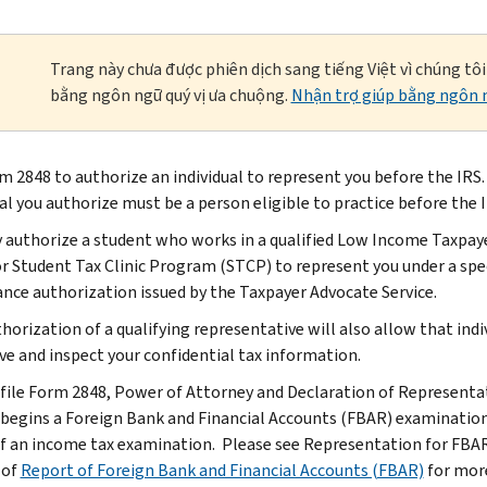
Trang này chưa được phiên dịch sang tiếng Việt vì chúng tô
bằng ngôn ngữ quý vị ưa chuộng.
Nhận trợ giúp bằng ngôn n
m 2848 to authorize an individual to represent you before the IRS
al you authorize must be a person eligible to practice before the I
 authorize a student who works in a qualified Low Income Taxpaye
or Student Tax Clinic Program (STCP) to represent you under a spe
nce authorization issued by the Taxpayer Advocate Service.
horization of a qualifying representative will also allow that indi
ive and inspect your confidential tax information.
 file Form 2848, Power of Attorney and Declaration of Representati
 begins a Foreign Bank and Financial Accounts (FBAR) examination
of an income tax examination. Please see Representation for FBAR
 of
Report of Foreign Bank and Financial Accounts (FBAR)
for mor