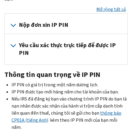
Mở rộng tất cả
Nộp đơn xin IP PIN
Nếu
Yêu cầu xác thực trực tiếp để được IP
tổng
PIN
thu
nhập
Nếu
được
Thông tin quan trọng về
IP PIN
bạn
điều
không
chỉnh
IP PIN
có giá trị trong một năm dương lịch.
thể
của
IP PIN
được tạo mới hàng năm cho tài khoản của bạn.
xác
bạn
Nếu IRS đã đăng ký bạn vào chương trình
IP PIN
do bạn là
minh
trên
nạn nhân được xác nhận của hành vi trộm cắp danh tính
danh
tờ
liên quan đến thuế, chúng tôi sẽ gửi cho bạn
thông báo
tính
khai
CP01A (tiếng Anh)
kèm theo
IP PIN
mới của bạn mỗi
của
nộp
năm.
mình