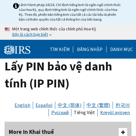
Skip
Lệnh Hành pháp 14224, Chỉ định tiếng Anh là ngôn ngữ chính thức
của Hoa Kỳ, quy định tiếng Anh là ngôn ngữ chính thức của Hoa
to
Kỳ. Theo đó, phiên bản tiếng Anh của tất cả các tài liệu là phiên
main
bản có thẩm quyền của tất cả thông tin của liên bang.
content
Một trang web chính thức của chính phủ Hoa Kỳ
Đây là cách bạn biết
TÌM KIẾM
ĐĂNG NHẬP
DANH MỤC
Lấy PIN bảo vệ danh
tính (IP PIN)
English
Español
中文 (简体)
中文 (繁體)
한국어
Русский
Tiếng Việt
Kreyòl ayisyen
More In Khai thuế