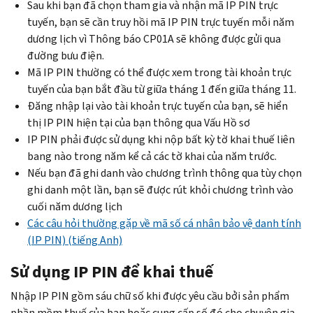
lần
Sau khi bạn đã chọn tham gia và nhận mã IP PIN trực
trực
cuối
tuyến, bạn sẽ cần truy hồi mã IP PIN trực tuyến mỗi năm
tuyến
cùng
dương lịch vì Thông báo
CP
01A sẽ không được gửi qua
hoặc
là
đường bưu điện.
qua
dưới
Mã IP PIN thường có thể được xem trong tài khoản trực
quá
$84.000
tuyến của bạn bắt đầu từ giữa tháng 1 đến giữa tháng 11.
trình
đối
Đăng nhập lại vào tài khoản trực tuyến của bạn, sẽ hiển
Mẫu
với
thị
IP PIN
hiện tại của bạn thông qua Vấu Hồ sơ
15227
cá
IP PIN
phải được sử dụng khi nộp bất kỳ tờ khai thuế liên
hoặc
nhân
bang nào trong năm kể cả các tờ khai của năm trước.
bạn
hoặc
Nếu bạn đã ghi danh vào chương trình thông qua tùy chọn
không
$168.000
ghi danh một lần, bạn sẽ được rút khỏi chương trình vào
đủ
đối
cuối năm dương lịch
điều
với
Các câu hỏi thường gặp về mã số cá nhân bảo vệ danh tính
kiện
vợ
(IP PIN) (tiếng Anh)
để
chồng
nộp
Sử dụng
IP PIN
để khai thuế
khai
Mẫu
thuế
Nhập
IP PIN
gồm sáu chữ số khi được yêu cầu bởi sản phẩm
15227,
chung
phần mềm thuế của bạn hoặc cung cấp số đó cho chuyên gia