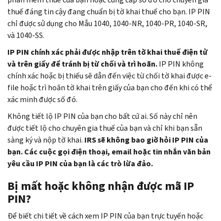
bạn
và
thuế đáng tin cậy đang chuẩn bị tờ khai thuế cho bạn.
IP PIN
có
bạn
chỉ được sử dụng cho Mẫu 1040, 1040-NR, 1040-PR, 1040-SR,
thể
không
và 1040-SS.
đặt
thể
một
thiết
IP PIN
chính xác phải được nhập trên tờ khai thuế điện tử
cuộc
lập
và trên giấy để tránh bị từ chối và trì hoãn.
IP PIN
không
hẹn
một
chính xác hoặc bị thiếu sẽ dẫn đến việc từ chối tờ khai được e-
để
tài
file hoặc trì hoãn tờ khai trên giấy của bạn cho đến khi có thể
gặp
khoản
xác minh được số đó.
trực
trực
Không tiết lộ
IP PIN
của bạn cho bất cứ ai. Số này chỉ nên
tiếp
tuyến,
được tiết lộ cho chuyên gia thuế của bạn và chỉ khi bạn sẵn
tại
bạn
sàng ký và nộp tờ khai.
IRS sẽ không bao giờ hỏi
IP PIN
của
Trung
có
bạn. Các cuộc gọi điện thoại, email hoặc tin nhắn văn bản
tâm
thể nộp
Mẫu
yêu cầu
IP PIN
của bạn là các trò lừa đảo.
Hỗ
15227,
trợ
Đơn
Bị mất hoặc không nhận được mã
IP
Người
xin
PIN
?
đóng
Mã
Để biết chi tiết về cách xem
IP PIN
của bạn trực tuyến hoặc
thuế.
số