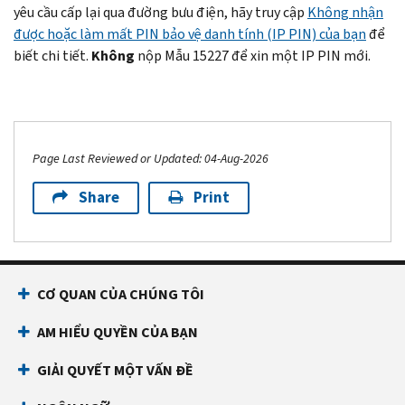
yêu cầu cấp lại qua đường bưu điện, hãy truy cập
Không nhận
Cá
Nếu
được hoặc làm mất PIN bảo vệ danh tính (IP PIN) của bạn
để
nhân
bạn
biết chi tiết.
Không
nộp Mẫu 15227 để xin một IP PIN mới.
để
đăng
Bảo
ký
vệ
IP
danh
PIN
tính
trực
Page Last Reviewed or Updated: 04-Aug-2026
(tiếng
tiếp,
Anh)
bạn
Share
Print
trực
cần
tuyến.
mang
Bạn
theo:
phải
Một
CƠ QUAN CỦA CHÚNG TÔI
có:
loại
Số
AM HIỂU QUYỀN CỦA BẠN
giấy
An
tờ
GIẢI QUYẾT MỘT VẤN ĐỀ
sinh
tùy
Xã
thân