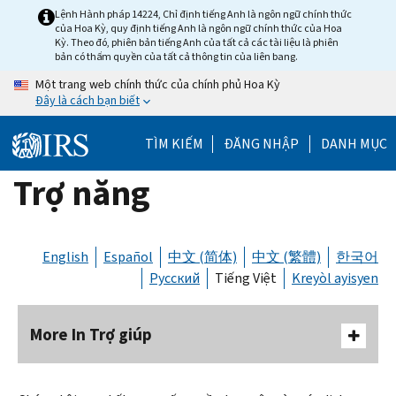
Skip
Lệnh Hành pháp 14224, Chỉ định tiếng Anh là ngôn ngữ chính thức
của Hoa Kỳ, quy định tiếng Anh là ngôn ngữ chính thức của Hoa
to
Kỳ. Theo đó, phiên bản tiếng Anh của tất cả các tài liệu là phiên
main
bản có thẩm quyền của tất cả thông tin của liên bang.
content
Một trang web chính thức của chính phủ Hoa Kỳ
Đây là cách bạn biết
TÌM KIẾM
ĐĂNG NHẬP
DANH MỤC
Trợ năng
English
Español
中文 (简体)
中文 (繁體)
한국어
Русский
Tiếng Việt
Kreyòl ayisyen
More In Trợ giúp