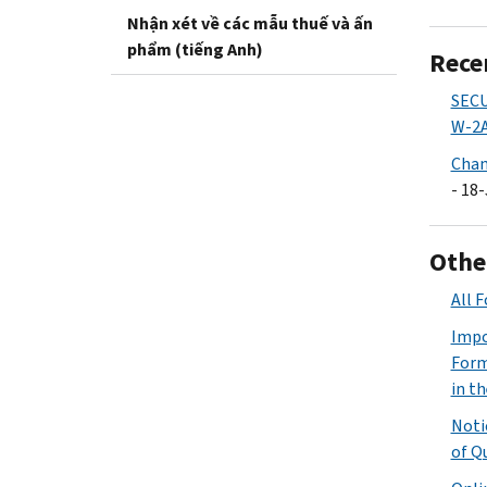
Nhận xét về các mẫu thuế và ấn
phẩm (tiếng Anh)
Rece
SECU
W-2A
Chan
- 18
Othe
All 
Impo
Form
in t
Noti
of Q