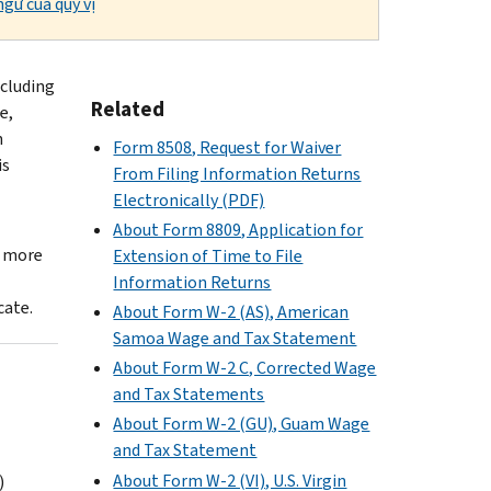
gữ của quý vị
ncluding
Related
e,
n
Form 8508, Request for Waiver
is
From Filing Information Returns
Electronically (PDF)
About Form 8809, Application for
o more
Extension of Time to File
Information Returns
cate.
About Form W-2 (AS), American
Samoa Wage and Tax Statement
About Form W-2 C, Corrected Wage
and Tax Statements
About Form W-2 (GU), Guam Wage
and Tax Statement
About Form W-2 (VI), U.S. Virgin
)