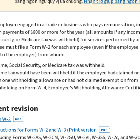
bằng ngôn ngữ quý vị ưa chuộng.
Nhận trợ giúp bằng ngôn n
mployer engaged in a trade or business who pays remuneration, i
 payments of $600 or more for the year (all amounts if any incom
security, or Medicare tax was withheld) for services performed by a
e must file a Form W-2 for each employee (even if the employee 
 to the employer) from whom:
me, Social Security, or Medicare tax was withheld.
me tax would have been withheld if the employee had claimed n
 one withholding allowance or had not claimed exemption from
holding on Form W-4, Employee's Withholding Allowance Certifi
ent revision
m W-2
PDF
ructions for Forms W-2 and W-3
(
Print version
)
PDF
luding Forms W-2AS, W-2CM, W-2GU, W-2VI, W-3SS, W-2c, and W-3c