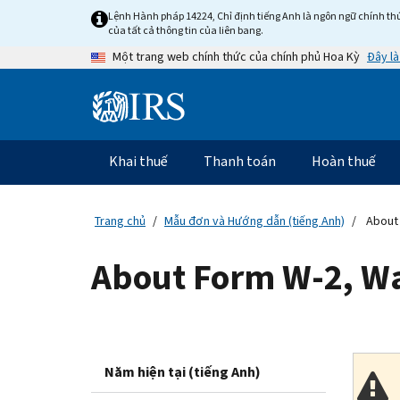
Skip
Lệnh Hành pháp 14224, Chỉ định tiếng Anh là ngôn ngữ chính thứ
to
của tất cả thông tin của liên bang.
main
Đây là
Một trang web chính thức của chính phủ Hoa Kỳ
content
Information
Menu
Khai thuế
Thanh toán
Hoàn thuế
Điều
hướng
chính
Trang chủ
Mẫu đơn và Hướng dẫn (tiếng Anh)
About 
About Form W-2, W
Năm hiện tại (tiếng Anh)