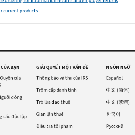
ne ordering for information returns and employer returns
r current products
 CỦA BẠN
GIẢI QUYẾT MỘT VẤN ĐỀ
NGÔN NGỮ
 Quyền của
Thông báo và thư của IRS
Español
ế
Trộm cắp danh tính
中文 (简体)
 Người đóng
Trò lừa đảo thuế
中文 (繁體)
Gian lận thuế
한국어
 cáo độc lập
Điều tra tội phạm
Pусский