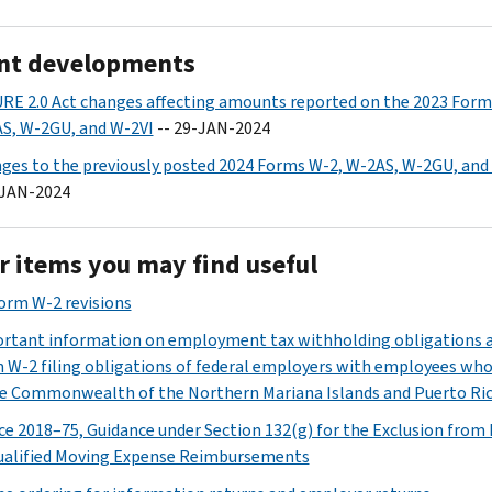
nt developments
RE 2.0 Act changes affecting amounts reported on the 2023 Form
S, W-2GU, and W-2VI
-- 29-JAN-2024
ges to the previously posted 2024 Forms W-2, W-2AS, W-2GU, and
-JAN-2024
r items you may find useful
Form W-2 revisions
rtant information on employment tax withholding obligations 
 W-2 filing obligations of federal employers with employees wh
he Commonwealth of the Northern Mariana Islands and Puerto Ri
ce 2018–75, Guidance under Section 132(g) for the Exclusion from
ualified Moving Expense Reimbursements