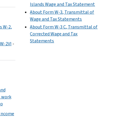
Islands Wage and Tax Statement
About Form W-3, Transmittal of
Wage and Tax Statements
s W-2,
About Form W-3 C, Transmittal of
Corrected Wage and Tax
Statements
 W-2VI
-
and
o work
co
 Income