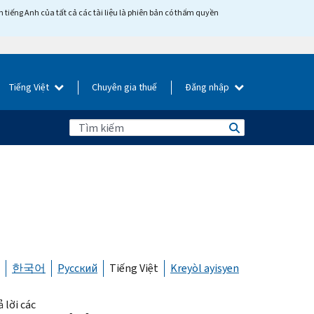
tiếng Anh của tất cả các tài liệu là phiên bản có thẩm quyền
Tiếng Việt
Chuyên gia thuế
Đăng nhập
한국어
Русский
Tiếng Việt
Kreyòl ayisyen
 lời các