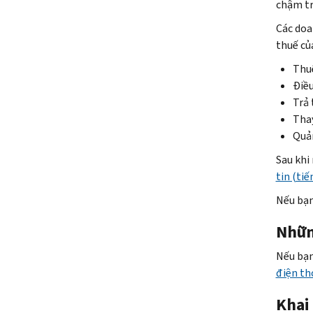
chậm tr
Các doa
thuế củ
Thu
Điều
Trả 
Thay
Quản
Sau khi
tin (ti
Nếu bạn
Nhữn
Nếu bạn
điện tho
Khai