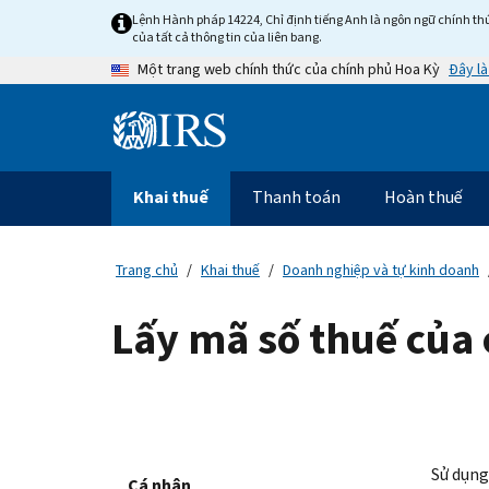
Skip
Lệnh Hành pháp 14224, Chỉ định tiếng Anh là ngôn ngữ chính thứ
to
của tất cả thông tin của liên bang.
main
Đây là
Một trang web chính thức của chính phủ Hoa Kỳ
content
Information
Menu
Khai thuế
Thanh toán
Hoàn thuế
Điều
hướng
chính
Trang chủ
Khai thuế
Doanh nghiệp và tự kinh doanh
Lấy mã số thuế của 
Sử dụng 
Cá nhân