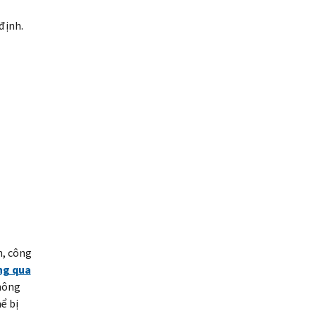
định.
h, công
ng qua
hông
ể bị