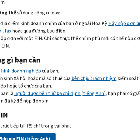
ệm
ông thể
sử dụng công cụ này:
địa điểm kinh doanh chính của bạn ở ngoài Hoa Kỳ.
Hãy nộp đơn q
i, fax
hoặc qua đường bưu điện.
ộp đơn với một EIN. Chỉ các thực thể chính phủ mới có thể nộp đơ
 EIN.
g gì bạn cần
 hình doanh nghiệp
của bạn.
n sinh Xã hội hoặc mã số thuế của
bên chịu trách nhiệm
kiểm soát
ệp hoặc tổ chức của bạn.
 bạn là
người được bên thứ ba chỉ định (tiếng Anh)
, bạn phải có giấ
n đã ký để nộp đơn xin.
EIN
trực tiếp từ IRS chỉ trong vài phút.
ơn xin EIN (tiếng Anh)