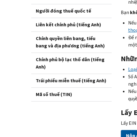
nhi
Người đóng thuế quốc tế
Bạn
kh
Nếu 
Liên kết chính phủ (tiếng Anh)
thoạ
Để n
Chính quyền liên bang, tiểu
một
bang và địa phương (tiếng Anh)
Nhữn
Chính phủ bộ lạc thổ dân (tiếng
Anh)
Loại
Số A
Trái phiếu miễn thuế (tiếng Anh)
nghi
Nếu
Mã số thuế (TIN)
quyề
Lấy 
Lấy EIN 
Nộp đ