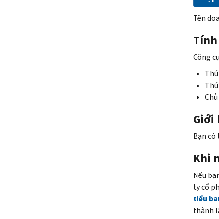
Tên doa
Tính
Công cụ
Thứ 
Thứ 
Chủ 
Giới
Bạn có 
Khi n
Nếu bạn
ty cổ p
tiểu ba
thành l