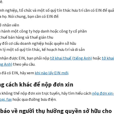
ễ.
nh nghiệp, tổ chức và một số quỹ tín thác hưu trí cần có EIN để quả
a họ. Nói chung, bạn cần có EIN để:
ê nhân viên
 hành một công ty hợp danh hoặc công ty cổ phần
thuế bán hàng và thuế gián thu
 đổi cơ cấu doanh nghiệp hoặc quyền sở hữu
 lý một số quỹ tín thác, kế hoạch hưu trí và di sản
 nhận được EIN, bạn phải nộp
tờ khai thuế (tiếng Anh)
hoặc
tờ kha
ếng Anh)
theo yêu cầu.
 đã có EIN, hãy xem
khi nào lấy EIN mới
.
g cách khác để nộp đơn xin
 không thể nộp đơn xin trực tuyến, hãy tìm hiểu cách
nộp đơn xin 
ại, fax
hoặc qua đường bưu điện.
 báo về người thụ hưởng quyền sở hữu cho