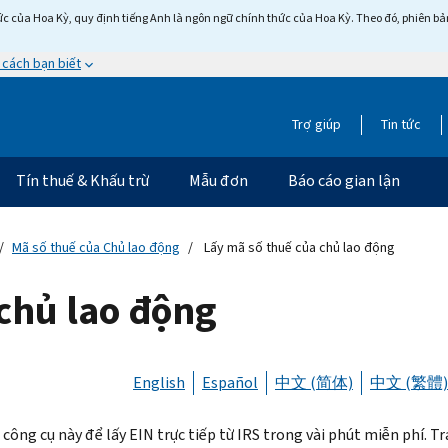
c của Hoa Kỳ, quy định tiếng Anh là ngôn ngữ chính thức của Hoa Kỳ. Theo đó, phiên bản 
 cách bạn biết
Trợ giúp
Tin tức
Tín thuế & Khấu trừ
Mẫu đơn
Báo cáo gian lận
Mã số thuế của Chủ lao động
Lấy mã số thuế của chủ lao động
chủ lao động
English
Español
中文 (简体)
中文 (繁體)
công cụ này để lấy EIN trực tiếp từ IRS trong vài phút miễn phí. Trả