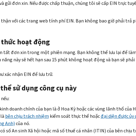
 và gửi đơn xin. Nếu được chấp thuận, chúng tôi sẽ cấp EIN trực tuy
 thận với các trang
web
tính phí EIN. Bạn không bao giờ phải trả p
 thức hoạt động
 tất đơn xin trong một phiên mạng. Bạn không thể lưu lại để làm
 năng này sẽ hết hạn sau 15 phút không hoạt động và bạn sẽ phải
hư xác nhận EIN để lưu trữ.
 thể sử dụng công cụ này
 nếu:
kinh doanh chính của bạn là ở Hoa Kỳ hoặc các vùng lãnh thổ của H
 là
bên chịu trách nhiệm
kiểm soát thực thể hoặc
đại diện được ủy
ng Anh)
của nó.
có số An sinh Xã hội hoặc mã số thuế cá nhân (ITIN) của bên chịu t