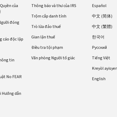
 Quyền của
Thông báo và thư của IRS
Español
ế
Trộm cắp danh tính
中文 (简体)
 Người đóng
Trò lừa đảo thuế
中文 (繁體)
Gian lận thuế
한국어
 cáo độc lập
Điều tra tội phạm
Pусский
Văn phòng Người tố giác
Tiếng Việt
hông tin
Kreyòl ayisye
luật No FEAR
English
ới Hướng dẫn