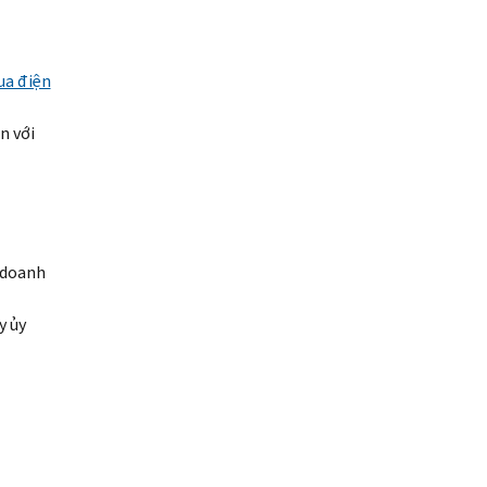
ua điện
n với
 doanh
y ủy