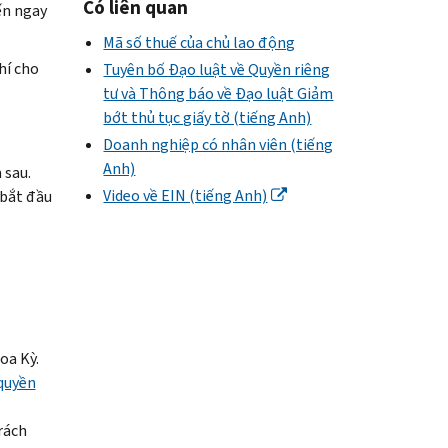
Có liên quan
ến ngay
Mã số thuế của chủ lao động
hí cho
Tuyên bố Đạo luật về Quyền riêng
tư và Thông báo về Đạo luật Giảm
bớt thủ tục giấy tờ (tiếng Anh)
Doanh nghiệp có nhân viên (tiếng
Anh)
 sau.
Video về EIN (tiếng Anh)
 bắt đầu
oa Kỳ.
 quyền
rách