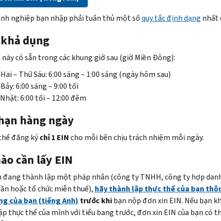
nh nghiệp bạn nhập phải tuân thủ một số
quy tắc định dạng
nhất 
 khả dụng
 này có sẵn trong các khung giờ sau (giờ Miền Đông):
Hai – Thứ Sáu: 6:00 sáng – 1:00 sáng (ngày hôm sau)
Bảy: 6:00 sáng – 9:00 tối
Nhật: 6:00 tối – 12:00 đêm
 hạn hàng ngày
thể đăng ký
chỉ 1 EIN
cho mỗi bên chịu trách nhiệm mỗi ngày.
ào cần lấy EIN
 đang thành lập một pháp nhân (công ty TNHH, công ty hợp dan
hần hoặc tổ chức miễn thuế),
hãy thành lập thực thể của bạn thô
ng của bạn (tiếng Anh)
trước khi
bạn nộp đơn xin EIN. Nếu bạn k
ập thực thể của mình với tiểu bang trước, đơn xin EIN của bạn có th