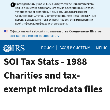
Skip
Президентский указ № 14224 «Об утверждении английского
языка в качестве официального языка Соединенных Штатов»
to
устанавливает английский язык официальным языком
main
Соединенных Штатов. Соответственно, именно англоязычные
версии всех документов являются правомочными версиями
content
всей информации федерального уровня.
Официальный веб-сайт правительства Соединенных Штатов
Вот как это можно распознать
ПОИСК
ВХОД В СИСТЕМУ
МЕНЮ
SOI Tax Stats - 1988
Charities and tax-
exempt microdata files