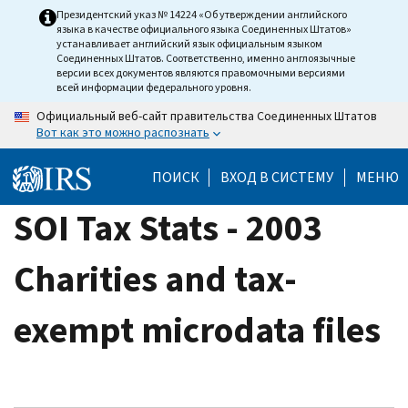
Skip
Президентский указ № 14224 «Об утверждении английского
языка в качестве официального языка Соединенных Штатов»
to
устанавливает английский язык официальным языком
main
Соединенных Штатов. Соответственно, именно англоязычные
версии всех документов являются правомочными версиями
content
всей информации федерального уровня.
Официальный веб-сайт правительства Соединенных Штатов
Вот как это можно распознать
ПОИСК
ВХОД В СИСТЕМУ
МЕНЮ
SOI Tax Stats - 2003
Charities and tax-
exempt microdata files