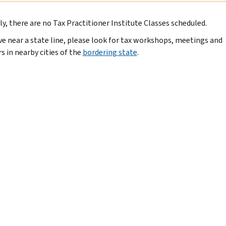
ly, there are no Tax Practitioner Institute Classes scheduled.
ive near a state line, please look for tax workshops, meetings and
s in nearby cities of the
bordering state
.