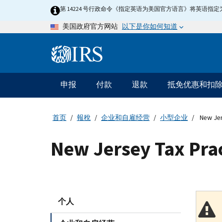
Skip
第 14224 号行政命令《指定英语为美国官方语言》将英语
to
以下是你如何知道
美国政府官方网站
main
content
Information
Menu
申报
付款
退款
抵免优惠和扣
主
要
导
首页
報稅
企业和自雇经营
小型企业
New Jers
航
New Jersey Tax Prac
个人