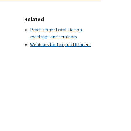
Related
Practitioner Local Liaison
meetings and seminars
Webinars for tax practitioners