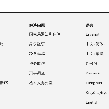
解决问题
语言
国税局通知和信件
Español
处
身份盗窃
中文 (简体)
税务诈骗
中文 (繁體)
税务欺诈
한국어
刑事调查
Pусский
据
检举人办公室
Tiếng Việt
Kreyòl ayisye
English