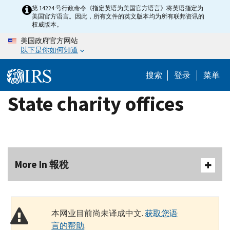
Skip
第 14224 号行政命令《指定英语为美国官方语言》将英语指定为
美国官方语言。因此，所有文件的英文版本均为所有联邦资讯的
to
权威版本。
main
美国政府官方网站
content
以下是你如何知道
搜索
登录
菜单
State charity offices
More In 報稅
本网业目前尚未译成中文.
获取您语
言的帮助
.