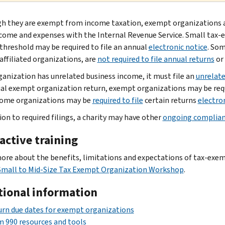
h they are exempt from income taxation, exempt organizations ar
ncome and expenses with the Internal Revenue Service. Small tax-
 threshold may be required to file an annual
electronic notice
. Som
affiliated organizations, are
not required to file annual returns
or 
rganization has unrelated business income, it must file an
unrelate
al exempt organization return, exempt organizations may be requi
Some organizations may be
required to file
certain returns
electron
ion to required filings, a charity may have other
ongoing complia
active training
ore about the benefits, limitations and expectations of tax-exem
Small to Mid-Size Tax Exempt Organization Workshop
.
tional information
rn due dates for exempt organizations
 990 resources and tools