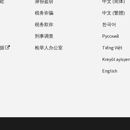
处
身份盗窃
中文 (简体)
税务诈骗
中文 (繁體)
税务欺诈
한국어
刑事调查
Pусский
据
检举人办公室
Tiếng Việt
Kreyòl ayisye
English