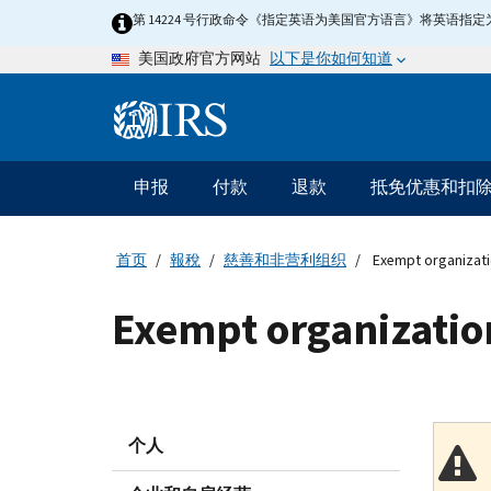
Skip
第 14224 号行政命令《指定英语为美国官方语言》将英语
to
以下是你如何知道
美国政府官方网站
main
content
Information
Menu
申报
付款
退款
抵免优惠和扣
主
要
导
首页
報稅
慈善和非营利组织
Exempt organizatio
航
Exempt organization
个人