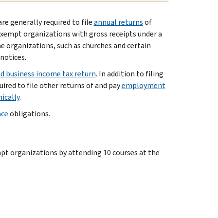
e generally required to file
annual returns
of
exempt organizations with gross receipts under a
e organizations, such as churches and certain
notices.
d business income tax return
. In addition to filing
red to file other returns of and pay
employment
ically
.
nce
obligations.
pt organizations by attending 10 courses at the