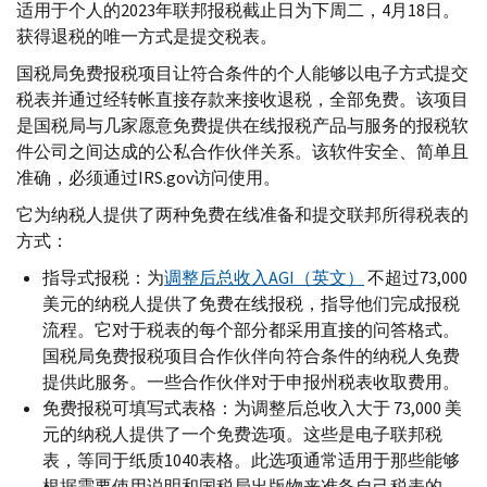
适用于个人的2023年联邦报税截止日为下周二，4月18日。
获得退税的唯一方式是提交税表。
国税局免费报税项目让符合条件的个人能够以电子方式提交
税表并通过经转帐直接存款来接收退税，全部免费。该项目
是国税局与几家愿意免费提供在线报税产品与服务的报税软
件公司之间达成的公私合作伙伴关系。该软件安全、简单且
准确，必须通过
IRS.gov
访问使用。
它为纳税人提供了两种免费在线准备和提交联邦所得税表的
方式：
指导式报税：为
调整后总收入
AGI
（英文）
不超过73,000
美元的纳税人提供了免费在线报税，指导他们完成报税
流程。它对于税表的每个部分都采用直接的问答格式。
国税局免费报税项目合作伙伴向符合条件的纳税人免费
提供此服务。一些合作伙伴对于申报州税表收取费用。
免费报税可填写式表格：为调整后总收入大于 73,000 美
元的纳税人提供了一个免费选项。这些是电子联邦税
表，等同于纸质1040表格。此选项通常适用于那些能够
根据需要使用说明和国税局出版物来准备自己税表的