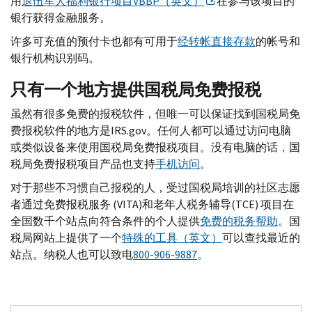
用
退伍军人福利银行项目
VBBP
（英文）
在参与该项目的
银行获得金融服务。
许多可充值的预付卡也都有可用于
经转帐直接存款
的帐号和
银行机构识别码。
只有一个地方提供国税局免费报税
虽然有很多免费的报税软件，但唯一可以保证找到国税局免
费报税软件的地方是
IRS.gov
。任何人都可以通过访问电脑
或类似设备来使用国税局免费报税项目。没有电脑的话，国
税局免费报税项目产品也支持
手机访问
。
对于那些不习惯自己报税的人，受过国税局培训的社区志愿
者通过免费报税服务 (
VITA
)和老年人税务辅导(
TCE
) 项目在
全国数千个站点向符合条件的个人提供
免费的税务帮助
。国
税局网站上提供了一个
特殊的工具（英文）
可以查找最近的
站点。纳税人也可以致电
800-906-9887
。