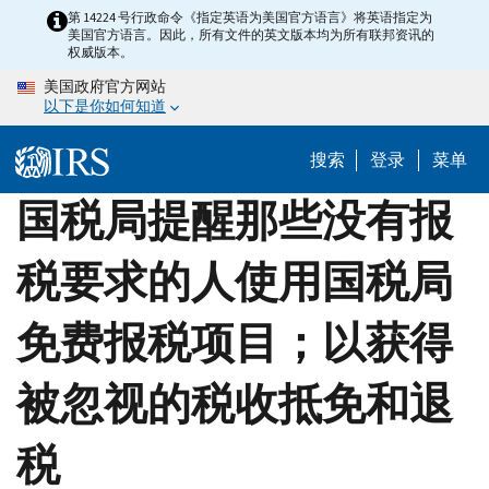
Skip
第 14224 号行政命令《指定英语为美国官方语言》将英语指定为
美国官方语言。因此，所有文件的英文版本均为所有联邦资讯的
to
权威版本。
main
美国政府官方网站
content
以下是你如何知道
搜索
登录
菜单
国税局提醒那些没有报
税要求的人使用国税局
免费报税项目；以获得
被忽视的税收抵免和退
税