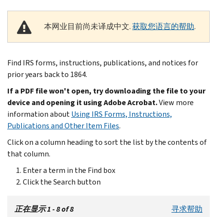
本网业目前尚未译成中文.
获取您语言的帮助
.
Find IRS forms, instructions, publications, and notices for
prior years back to 1864.
If a PDF file won't open, try downloading the file to your
device and opening it using Adobe Acrobat.
View more
information about
Using IRS Forms, Instructions,
Publications and Other Item Files
.
Click on a column heading to sort the list by the contents of
that column.
Enter a term in the Find box
Click the Search button
正在显示 1 - 8 of 8
寻求帮助