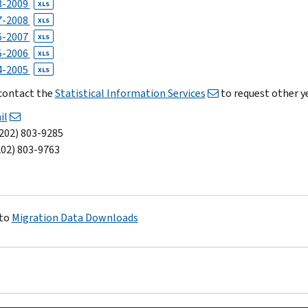
8-2009
XLS
7-2008
XLS
6-2007
XLS
5-2006
XLS
4-2005
XLS
contact the
Statistical Information Services
to request other y
il
(202) 803-9285
02) 803-9763
 to
Migration Data Downloads