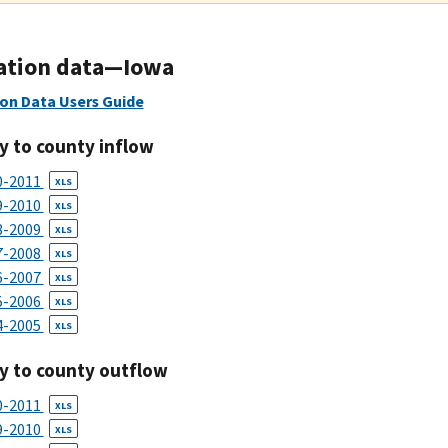
ation data—Iowa
on Data Users Guide
y to county inflow
0-2011
XLS
9-2010
XLS
8-2009
XLS
7-2008
XLS
6-2007
XLS
5-2006
XLS
4-2005
XLS
y to county outflow
0-2011
XLS
9-2010
XLS