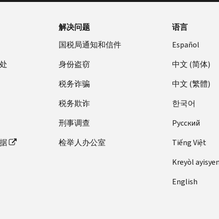
解决问题
语言
国税局通知和信件
Español
处
身份盗窃
中文 (简体)
税务诈骗
中文 (繁體)
税务欺诈
한국어
刑事调查
Pусский
据
检举人办公室
Tiếng Việt
Kreyòl ayisye
English