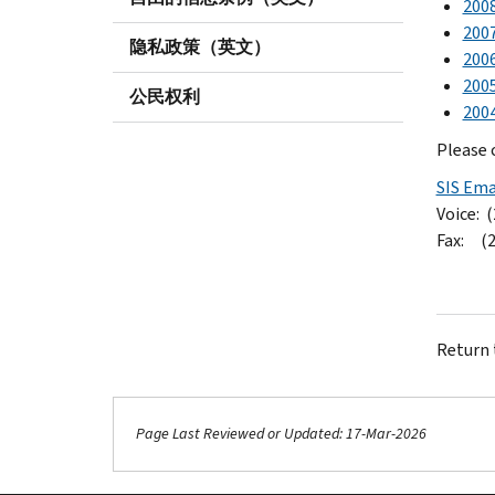
200
200
隐私政策（英文）
200
200
公民权利
200
Please 
SIS Ema
Voice: 
Fax: (2
Return
Page Last Reviewed or Updated: 17-Mar-2026