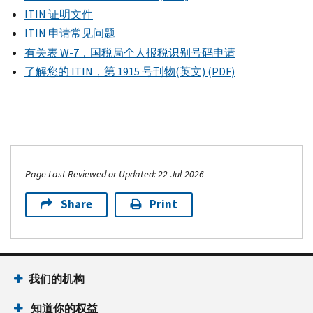
521
Way
MI
Suite
Centers
78704
ITIN 证明文件
334-
-
48209
Franciscan
600
512-
1498
ITIN 申请常见问题
1500
Main
313-
Community
Renton,
610-
有关表 W-7，国税局个人报税识别号码申请
Cedar
556-
Development
WA
7374
7273
Street
了解您的 ITIN，第 1915 号刊物(英文) (PDF)
1920
Center
98057
Concourse
Calistoga,
Profusion
of
206-
Drive
CA
Taxes
Fairview
565-
Fort
94515
For
2961
ext.
4
Myers,
239
707-
Free,
or
FL
Anderson
965-
Inc.
206-
33908
Ave.
5010
Page Last Reviewed or Updated: 22-Jul-2026
6815
471-
239-
Fairview,
Metropolitan
Manhattan
6017
433-
NJ
Share
Print
Area
Boulevard
vita
@
pimsavvy.com
3900
07022
Advisory
Suite
201-
United
Comm
102
937-
Ren
Way
on
Fort
3339
Locus
-
Anti-
我们的机构
Worth,
Immokalee
United
800-
C
Poverty
TX
知道你的权益
Way
NE
of