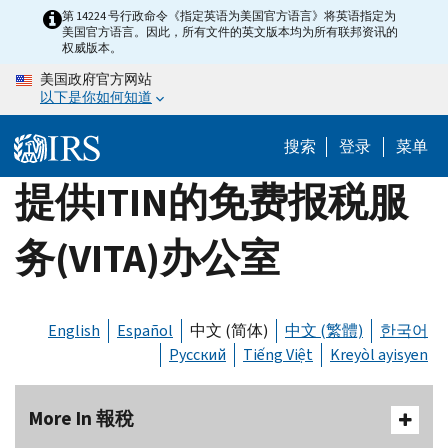
Skip
第 14224 号行政命令《指定英语为美国官方语言》将英语指定为
美国官方语言。因此，所有文件的英文版本均为所有联邦资讯的
to
权威版本。
main
美国政府官方网站
content
以下是你如何知道
搜索
登录
菜单
提供ITIN的免费报税服
务(VITA)办公室
English
Español
中文 (简体)
中文 (繁體)
한국어
Русский
Tiếng Việt
Kreyòl ayisyen
More In 報稅