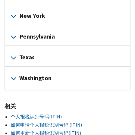
1
Suite
Battle
02746
University
Center
Crystal
8743
University
450
Creek,
United
508-
Federal
Lake,
47
New York
Blvd.
St.
Branches
MI
Way
979-
Credit
IL
Renne
St.
Paul,
-
49017
of
4684
Union
60012
Library
Louis,
MN
Urban
Florida
269-
Northern
815-
Pennsylvania
Bozeman,
3015
MO
55114
Upbound
City
788-
New
455-
MT
San
63121
651-
6500
,
ext.
Jersey,
12-
129
8744
59717
Pablo
323-
Manos
287-
2041
Inc.
15
SW
Texas
406-
Ave.,
786-
Unidas
Hispanic
0187
or
40
th
5
th
55
994-
Suite
3138
American
2023
Ave.
Ave.
N.
7926
A
Foundation
Center
Washington
Long
Florida
AAS
Gaston
Berkeley,
Communities,
19
Island
City,
Southwest
Ave.
CA
Inc.
W.
City,
FL
FH
Somerville,
PIM
94702
2900
High
NY
33034
NJ
Savvy
510-
7150
S.
相关
St.
11101
786-
08876
295-
West
707
IH
Gettysburg,
718-
650-
973-
1646
个人报税识别号码(ITIN)
Vernor
S.
35
PA
784-
2006
993-
Highway
如何申请个人报税识别号码 (ITIN)
Grady
UpValley
Austin,
17325
0877
1160
,
ext.
United
Detroit,
Way,
如何更新个人报税识别号码(ITIN)
Family
TX
717-