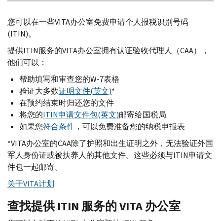
您可以在一些
VITA
办公室免费申请个人报税识别号码
(
ITIN
)。
提供
ITIN
服务的
VITA
办公室拥有认证验收代理人（
CAA
），
他们可以：
帮助填写和审查您的
W-
7表格
验证大多数
证明文件(英文)
*
在预约结束时归还您的文件
将您的
ITIN
申请文件包(英文)
邮寄给国税局
如果您
符合条件
，可以免费准备您的纳税申报表
*
VITA
办公室的
CAA
除了护照和出生证明之外，无法验证外国
军人身份证或被扶养人的其他文件。这些必须与
ITIN
申请文
件包一起邮寄。
关于
VITA
计划
查找提供
ITIN
服务的
VITA
办公室